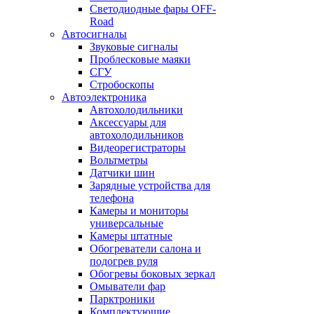
Светодиодные фары OFF-
Road
Автосигналы
Звуковые сигналы
Проблесковые маяки
СГУ
Стробоскопы
Автоэлектроника
Автохолодильники
Аксессуары для
автохолодильников
Видеорегистраторы
Вольтметры
Датчики шин
Зарядные устройства для
телефона
Камеры и мониторы
универсальные
Камеры штатные
Обогреватели салона и
подогрев руля
Обогревы боковых зеркал
Омыватели фар
Парктроники
Комплектующие