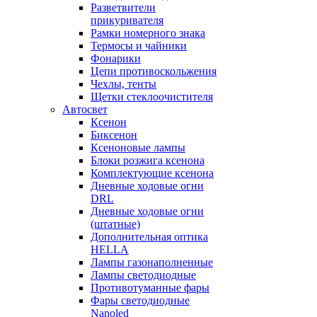
Разветвители
прикуривателя
Рамки номерного знака
Термосы и чайники
Фонарики
Цепи противоскольжения
Чехлы, тенты
Щетки стеклоочистителя
Автосвет
Ксенон
Биксенон
Ксеноновые лампы
Блоки розжига ксенона
Комплектующие ксенона
Дневные ходовые огни
DRL
Дневные ходовые огни
(штатные)
Дополнительная оптика
HELLA
Лампы газонаполненные
Лампы светодиодные
Противотуманные фары
Фары светодиодные
Nanoled