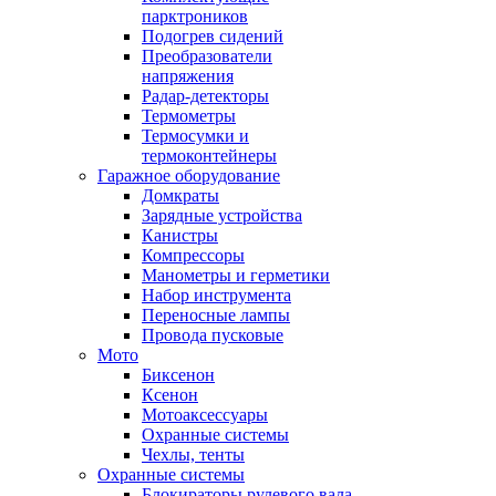
парктроников
Подогрев сидений
Преобразователи
напряжения
Радар-детекторы
Термометры
Термосумки и
термоконтейнеры
Гаражное оборудование
Домкраты
Зарядные устройства
Канистры
Компрессоры
Манометры и герметики
Набор инструмента
Переносные лампы
Провода пусковые
Мото
Биксенон
Ксенон
Мотоаксессуары
Охранные системы
Чехлы, тенты
Охранные системы
Блокираторы рулевого вала