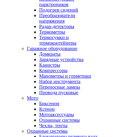
парктроников
Подогрев сидений
Преобразователи
напряжения
Радар-детекторы
Термометры
Термосумки и
термоконтейнеры
Гаражное оборудование
Домкраты
Зарядные устройства
Канистры
Компрессоры
Манометры и герметики
Набор инструмента
Переносные лампы
Провода пусковые
Мото
Биксенон
Ксенон
Мотоаксессуары
Охранные системы
Чехлы, тенты
Охранные системы
Блокираторы рулевого вала