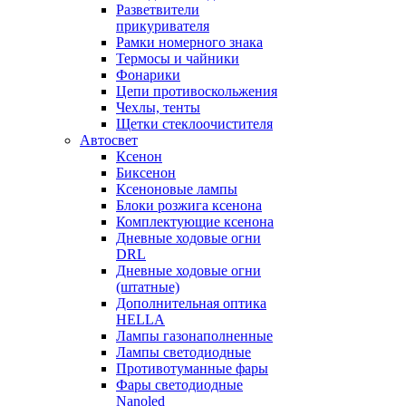
Разветвители
прикуривателя
Рамки номерного знака
Термосы и чайники
Фонарики
Цепи противоскольжения
Чехлы, тенты
Щетки стеклоочистителя
Автосвет
Ксенон
Биксенон
Ксеноновые лампы
Блоки розжига ксенона
Комплектующие ксенона
Дневные ходовые огни
DRL
Дневные ходовые огни
(штатные)
Дополнительная оптика
HELLA
Лампы газонаполненные
Лампы светодиодные
Противотуманные фары
Фары светодиодные
Nanoled