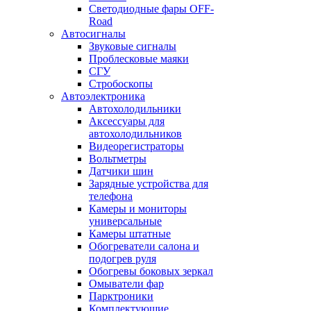
Светодиодные фары OFF-
Road
Автосигналы
Звуковые сигналы
Проблесковые маяки
СГУ
Стробоскопы
Автоэлектроника
Автохолодильники
Аксессуары для
автохолодильников
Видеорегистраторы
Вольтметры
Датчики шин
Зарядные устройства для
телефона
Камеры и мониторы
универсальные
Камеры штатные
Обогреватели салона и
подогрев руля
Обогревы боковых зеркал
Омыватели фар
Парктроники
Комплектующие