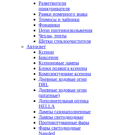
Разветвители
прикуривателя
Рамки номерного знака
Термосы и чайники
Фонарики
Цепи противоскольжения
Чехлы, тенты
Щетки стеклоочистителя
Автосвет
Ксенон
Биксенон
Ксеноновые лампы
Блоки розжига ксенона
Комплектующие ксенона
Дневные ходовые огни
DRL
Дневные ходовые огни
(штатные)
Дополнительная оптика
HELLA
Лампы газонаполненные
Лампы светодиодные
Противотуманные фары
Фары светодиодные
Nanoled