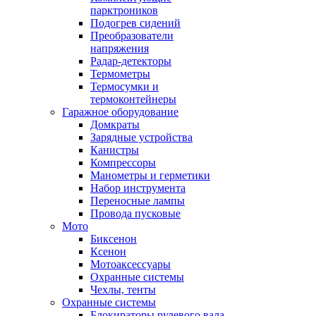
парктроников
Подогрев сидений
Преобразователи
напряжения
Радар-детекторы
Термометры
Термосумки и
термоконтейнеры
Гаражное оборудование
Домкраты
Зарядные устройства
Канистры
Компрессоры
Манометры и герметики
Набор инструмента
Переносные лампы
Провода пусковые
Мото
Биксенон
Ксенон
Мотоаксессуары
Охранные системы
Чехлы, тенты
Охранные системы
Блокираторы рулевого вала