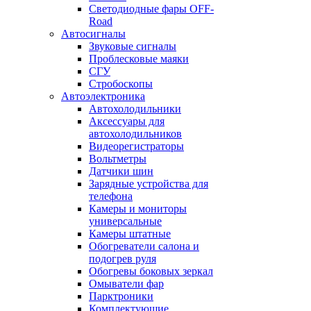
Светодиодные фары OFF-
Road
Автосигналы
Звуковые сигналы
Проблесковые маяки
СГУ
Стробоскопы
Автоэлектроника
Автохолодильники
Аксессуары для
автохолодильников
Видеорегистраторы
Вольтметры
Датчики шин
Зарядные устройства для
телефона
Камеры и мониторы
универсальные
Камеры штатные
Обогреватели салона и
подогрев руля
Обогревы боковых зеркал
Омыватели фар
Парктроники
Комплектующие