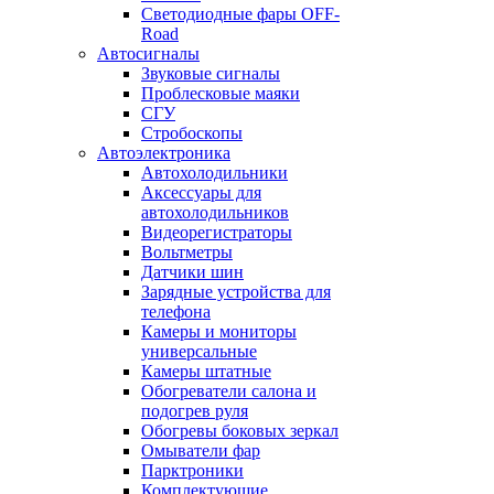
Светодиодные фары OFF-
Road
Автосигналы
Звуковые сигналы
Проблесковые маяки
СГУ
Стробоскопы
Автоэлектроника
Автохолодильники
Аксессуары для
автохолодильников
Видеорегистраторы
Вольтметры
Датчики шин
Зарядные устройства для
телефона
Камеры и мониторы
универсальные
Камеры штатные
Обогреватели салона и
подогрев руля
Обогревы боковых зеркал
Омыватели фар
Парктроники
Комплектующие