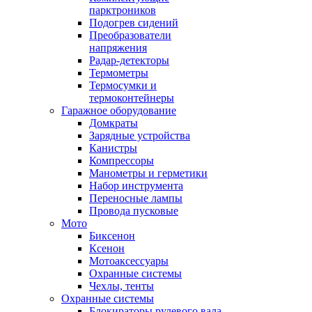
парктроников
Подогрев сидений
Преобразователи
напряжения
Радар-детекторы
Термометры
Термосумки и
термоконтейнеры
Гаражное оборудование
Домкраты
Зарядные устройства
Канистры
Компрессоры
Манометры и герметики
Набор инструмента
Переносные лампы
Провода пусковые
Мото
Биксенон
Ксенон
Мотоаксессуары
Охранные системы
Чехлы, тенты
Охранные системы
Блокираторы рулевого вала