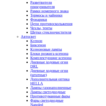
Разветвители
прикуривателя
Рамки номерного знака
Термосы и чайники
Фонарики
Цепи противоскольжения
Чехлы, тенты
Щетки стеклоочистителя
Автосвет
Ксенон
Биксенон
Ксеноновые лампы
Блоки розжига ксенона
Комплектующие ксенона
Дневные ходовые огни
DRL
Дневные ходовые огни
(штатные)
Дополнительная оптика
HELLA
Лампы газонаполненные
Лампы светодиодные
Противотуманные фары
Фары светодиодные
Nanoled