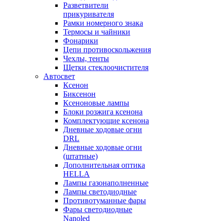
Разветвители
прикуривателя
Рамки номерного знака
Термосы и чайники
Фонарики
Цепи противоскольжения
Чехлы, тенты
Щетки стеклоочистителя
Автосвет
Ксенон
Биксенон
Ксеноновые лампы
Блоки розжига ксенона
Комплектующие ксенона
Дневные ходовые огни
DRL
Дневные ходовые огни
(штатные)
Дополнительная оптика
HELLA
Лампы газонаполненные
Лампы светодиодные
Противотуманные фары
Фары светодиодные
Nanoled