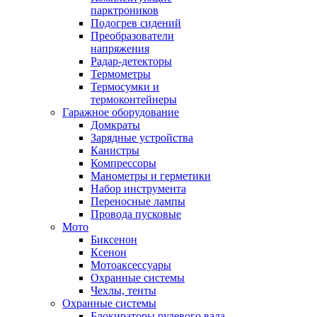
парктроников
Подогрев сидений
Преобразователи
напряжения
Радар-детекторы
Термометры
Термосумки и
термоконтейнеры
Гаражное оборудование
Домкраты
Зарядные устройства
Канистры
Компрессоры
Манометры и герметики
Набор инструмента
Переносные лампы
Провода пусковые
Мото
Биксенон
Ксенон
Мотоаксессуары
Охранные системы
Чехлы, тенты
Охранные системы
Блокираторы рулевого вала