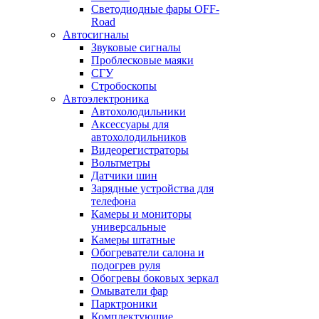
Светодиодные фары OFF-
Road
Автосигналы
Звуковые сигналы
Проблесковые маяки
СГУ
Стробоскопы
Автоэлектроника
Автохолодильники
Аксессуары для
автохолодильников
Видеорегистраторы
Вольтметры
Датчики шин
Зарядные устройства для
телефона
Камеры и мониторы
универсальные
Камеры штатные
Обогреватели салона и
подогрев руля
Обогревы боковых зеркал
Омыватели фар
Парктроники
Комплектующие