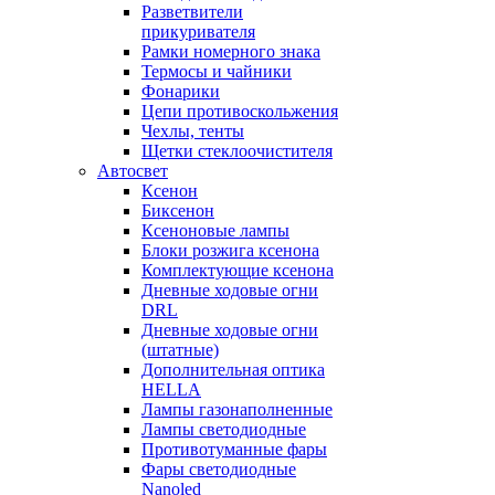
Разветвители
прикуривателя
Рамки номерного знака
Термосы и чайники
Фонарики
Цепи противоскольжения
Чехлы, тенты
Щетки стеклоочистителя
Автосвет
Ксенон
Биксенон
Ксеноновые лампы
Блоки розжига ксенона
Комплектующие ксенона
Дневные ходовые огни
DRL
Дневные ходовые огни
(штатные)
Дополнительная оптика
HELLA
Лампы газонаполненные
Лампы светодиодные
Противотуманные фары
Фары светодиодные
Nanoled