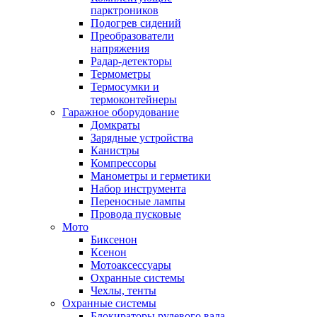
парктроников
Подогрев сидений
Преобразователи
напряжения
Радар-детекторы
Термометры
Термосумки и
термоконтейнеры
Гаражное оборудование
Домкраты
Зарядные устройства
Канистры
Компрессоры
Манометры и герметики
Набор инструмента
Переносные лампы
Провода пусковые
Мото
Биксенон
Ксенон
Мотоаксессуары
Охранные системы
Чехлы, тенты
Охранные системы
Блокираторы рулевого вала