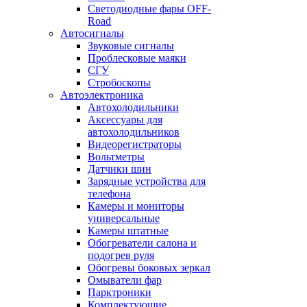
Светодиодные фары OFF-
Road
Автосигналы
Звуковые сигналы
Проблесковые маяки
СГУ
Стробоскопы
Автоэлектроника
Автохолодильники
Аксессуары для
автохолодильников
Видеорегистраторы
Вольтметры
Датчики шин
Зарядные устройства для
телефона
Камеры и мониторы
универсальные
Камеры штатные
Обогреватели салона и
подогрев руля
Обогревы боковых зеркал
Омыватели фар
Парктроники
Комплектующие