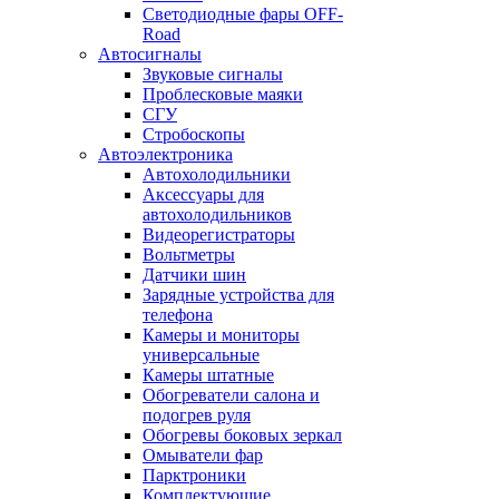
Светодиодные фары OFF-
Road
Автосигналы
Звуковые сигналы
Проблесковые маяки
СГУ
Стробоскопы
Автоэлектроника
Автохолодильники
Аксессуары для
автохолодильников
Видеорегистраторы
Вольтметры
Датчики шин
Зарядные устройства для
телефона
Камеры и мониторы
универсальные
Камеры штатные
Обогреватели салона и
подогрев руля
Обогревы боковых зеркал
Омыватели фар
Парктроники
Комплектующие