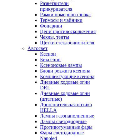
Разветвители
прикуривателя
Рамки номерного знака
Термосы и чайники
Фонарики
Цепи противоскольжения
Чехлы, тенты
Щетки стеклоочистителя
Автосвет
Ксенон
Биксенон
Ксеноновые лампы
Блоки розжига ксенона
Комплектующие ксенона
Дневные ходовые огни
DRL
Дневные ходовые огни
(штатные)
Дополнительная оптика
HELLA
Лампы газонаполненные
Лампы светодиодные
Противотуманные фары
Фары светодиодные
Nanoled