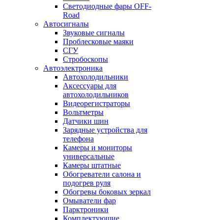
Светодиодные фары OFF-
Road
Автосигналы
Звуковые сигналы
Проблесковые маяки
СГУ
Стробоскопы
Автоэлектроника
Автохолодильники
Аксессуары для
автохолодильников
Видеорегистраторы
Вольтметры
Датчики шин
Зарядные устройства для
телефона
Камеры и мониторы
универсальные
Камеры штатные
Обогреватели салона и
подогрев руля
Обогревы боковых зеркал
Омыватели фар
Парктроники
Комплектующие