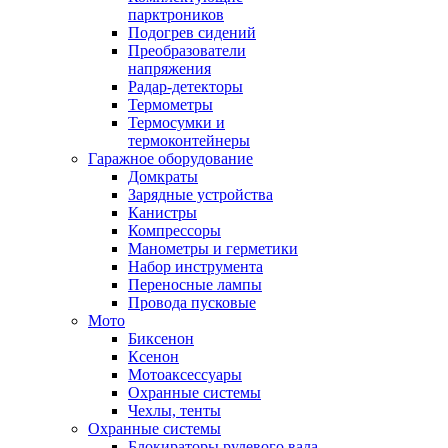
парктроников
Подогрев сидений
Преобразователи
напряжения
Радар-детекторы
Термометры
Термосумки и
термоконтейнеры
Гаражное оборудование
Домкраты
Зарядные устройства
Канистры
Компрессоры
Манометры и герметики
Набор инструмента
Переносные лампы
Провода пусковые
Мото
Биксенон
Ксенон
Мотоаксессуары
Охранные системы
Чехлы, тенты
Охранные системы
Блокираторы рулевого вала