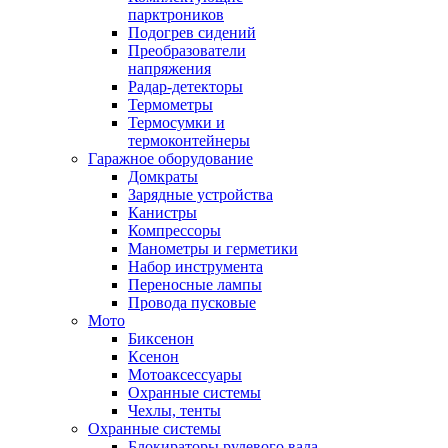
парктроников
Подогрев сидений
Преобразователи
напряжения
Радар-детекторы
Термометры
Термосумки и
термоконтейнеры
Гаражное оборудование
Домкраты
Зарядные устройства
Канистры
Компрессоры
Манометры и герметики
Набор инструмента
Переносные лампы
Провода пусковые
Мото
Биксенон
Ксенон
Мотоаксессуары
Охранные системы
Чехлы, тенты
Охранные системы
Блокираторы рулевого вала