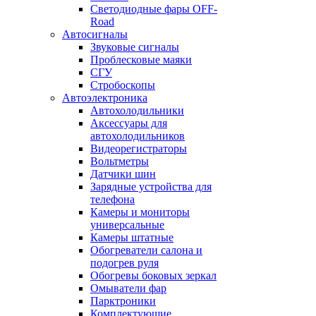
Светодиодные фары OFF-
Road
Автосигналы
Звуковые сигналы
Проблесковые маяки
СГУ
Стробоскопы
Автоэлектроника
Автохолодильники
Аксессуары для
автохолодильников
Видеорегистраторы
Вольтметры
Датчики шин
Зарядные устройства для
телефона
Камеры и мониторы
универсальные
Камеры штатные
Обогреватели салона и
подогрев руля
Обогревы боковых зеркал
Омыватели фар
Парктроники
Комплектующие