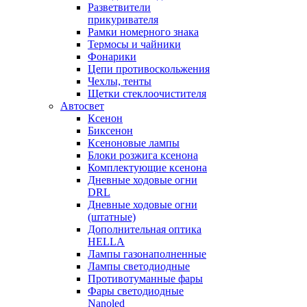
Разветвители
прикуривателя
Рамки номерного знака
Термосы и чайники
Фонарики
Цепи противоскольжения
Чехлы, тенты
Щетки стеклоочистителя
Автосвет
Ксенон
Биксенон
Ксеноновые лампы
Блоки розжига ксенона
Комплектующие ксенона
Дневные ходовые огни
DRL
Дневные ходовые огни
(штатные)
Дополнительная оптика
HELLA
Лампы газонаполненные
Лампы светодиодные
Противотуманные фары
Фары светодиодные
Nanoled