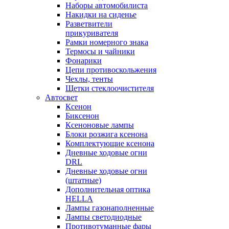
Наборы автомобилиста
Накидки на сиденье
Разветвители
прикуривателя
Рамки номерного знака
Термосы и чайники
Фонарики
Цепи противоскольжения
Чехлы, тенты
Щетки стеклоочистителя
Автосвет
Ксенон
Биксенон
Ксеноновые лампы
Блоки розжига ксенона
Комплектующие ксенона
Дневные ходовые огни
DRL
Дневные ходовые огни
(штатные)
Дополнительная оптика
HELLA
Лампы газонаполненные
Лампы светодиодные
Противотуманные фары