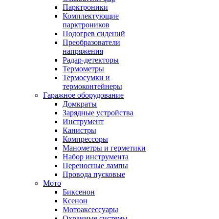
Парктроники
Комплектующие
парктроников
Подогрев сидений
Преобразователи
напряжения
Радар-детекторы
Термометры
Термосумки и
термоконтейнеры
Гаражное оборудование
Домкраты
Зарядные устройства
Инструмент
Канистры
Компрессоры
Манометры и герметики
Набор инструмента
Переносные лампы
Провода пусковые
Мото
Биксенон
Ксенон
Мотоаксессуары
Охранные системы