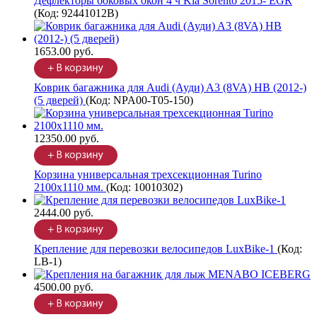
Дефлекторы боковых окон 4 ч Kia Sorento 2015- EGR
(Код:
92441012B
)
1653.00 руб.
Коврик багажника для Audi (Ауди) A3 (8VA) HB (2012-)
(5 дверей)
(Код:
NPA00-T05-150
)
12350.00 руб.
Корзина универсальная трехсекционная Turino
2100х1110 мм.
(Код:
10010302
)
2444.00 руб.
Крепление для перевозки велосипедов LuxBike-1
(Код:
LB-1
)
4500.00 руб.