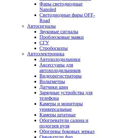
Фары светодиодные
Nanoled
Светодиодные фары OFF-
Road
Автосигналы
Звуковые сигналы
Проблесковые маяки
СГУ
Стробоскопы
Автоэлектроника
Автохолодильники
Аксессуары для
автохолодильников
Видеорегистраторы
Вольтметры
Датчики шин
Зарядные устройства для
телефона
Камеры и мониторы
универсальные
Камеры штатные
Обогреватели салона и
подогрев руля
Обогревы боковых зеркал
Омыватели фар