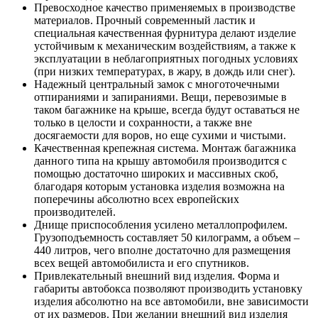
Превосходное качество применяемых в производстве
материалов. Прочный современный ластик и
специальная качественная фурнитура делают изделие
устойчивым к механическим воздействиям, а также к
эксплуатации в неблагоприятных погодных условиях
(при низких температурах, в жару, в дождь или снег).
Надежный центральный замок с многоточечными
отпираниями и запираниями. Вещи, перевозимые в
таком багажнике на крыше, всегда будут оставаться не
только в целости и сохранности, а также вне
досягаемости для воров, но еще сухими и чистыми.
Качественная крепежная система. Монтаж багажника
данного типа на крышу автомобиля производится с
помощью достаточно широких и массивных скоб,
благодаря которым установка изделия возможна на
поперечины абсолютно всех европейских
производителей.
Днище приспособления усилено металлопрофилем.
Грузоподъемность составляет 50 килограмм, а объем –
440 литров, чего вполне достаточно для размещения
всех вещей автомобилиста и его спутников.
Привлекательный внешний вид изделия. Форма и
габариты автобокса позволяют производить установку
изделия абсолютно на все автомобили, вне зависимости
от их размеров. При желании внешний вид изделия