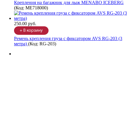
Крепления на багажник для лыж MENABO ICEBERG
(Код:
ME718000
)
250.00 руб.
Ремень крепления груза с фиксатором AVS RG-203 (3
метра)
(Код:
RG-203
)