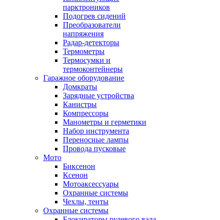
парктроников
Подогрев сидений
Преобразователи
напряжения
Радар-детекторы
Термометры
Термосумки и
термоконтейнеры
Гаражное оборудование
Домкраты
Зарядные устройства
Канистры
Компрессоры
Манометры и герметики
Набор инструмента
Переносные лампы
Провода пусковые
Мото
Биксенон
Ксенон
Мотоаксессуары
Охранные системы
Чехлы, тенты
Охранные системы
Блокираторы рулевого вала