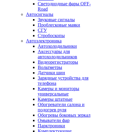
Светодиодные фары OFF-
Road
Автосигналы
Звуковые сигналы
Проблесковые маяки
СГУ
Стробоскопы
Автоэлектроника
Автохолодильники
Аксессуары для
автохолодильников
Видеорегистраторы
Вольтметры
Датчики шин
Зарядные устройства для
телефона
Камеры и мониторы
универсальные
Камеры штатные
Обогреватели салона и
подогрев руля
Обогревы боковых зеркал
Омыватели фар
Парктроники
Комплектующие