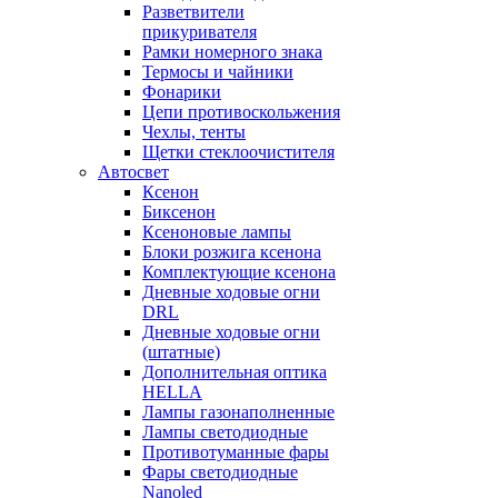
Разветвители
прикуривателя
Рамки номерного знака
Термосы и чайники
Фонарики
Цепи противоскольжения
Чехлы, тенты
Щетки стеклоочистителя
Автосвет
Ксенон
Биксенон
Ксеноновые лампы
Блоки розжига ксенона
Комплектующие ксенона
Дневные ходовые огни
DRL
Дневные ходовые огни
(штатные)
Дополнительная оптика
HELLA
Лампы газонаполненные
Лампы светодиодные
Противотуманные фары
Фары светодиодные
Nanoled