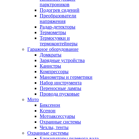
парктроников
Подогрев сидений
Преобразователи
напряжения
Радар-детекторы
Термометры
Термосумки и
термоконтейнеры
Гаражное оборудование
Домкраты
Зарядные устройства
Канистры
Компрессоры
Манометры и герметики
Набор инструмента
Переносные лампы
Провода пусковые
Мото
Биксенон
Ксенон
Мотоаксессуары
Охранные системы
Чехлы, тенты
Охранные системы
Блокираторы рулевого вала