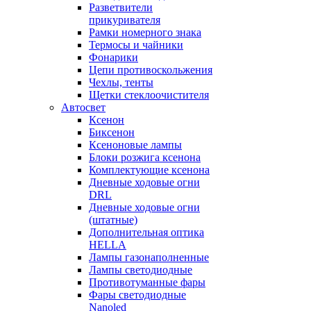
Разветвители
прикуривателя
Рамки номерного знака
Термосы и чайники
Фонарики
Цепи противоскольжения
Чехлы, тенты
Щетки стеклоочистителя
Автосвет
Ксенон
Биксенон
Ксеноновые лампы
Блоки розжига ксенона
Комплектующие ксенона
Дневные ходовые огни
DRL
Дневные ходовые огни
(штатные)
Дополнительная оптика
HELLA
Лампы газонаполненные
Лампы светодиодные
Противотуманные фары
Фары светодиодные
Nanoled