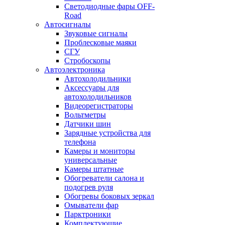
Светодиодные фары OFF-
Road
Автосигналы
Звуковые сигналы
Проблесковые маяки
СГУ
Стробоскопы
Автоэлектроника
Автохолодильники
Аксессуары для
автохолодильников
Видеорегистраторы
Вольтметры
Датчики шин
Зарядные устройства для
телефона
Камеры и мониторы
универсальные
Камеры штатные
Обогреватели салона и
подогрев руля
Обогревы боковых зеркал
Омыватели фар
Парктроники
Комплектующие