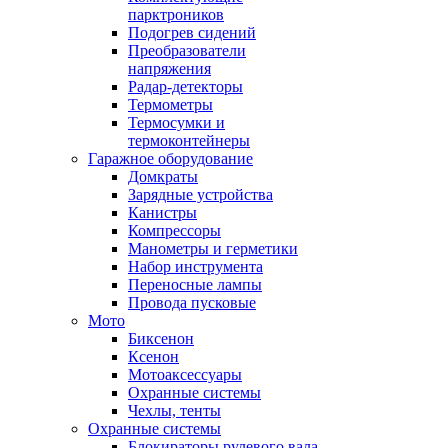
парктроников
Подогрев сидений
Преобразователи
напряжения
Радар-детекторы
Термометры
Термосумки и
термоконтейнеры
Гаражное оборудование
Домкраты
Зарядные устройства
Канистры
Компрессоры
Манометры и герметики
Набор инструмента
Переносные лампы
Провода пусковые
Мото
Биксенон
Ксенон
Мотоаксессуары
Охранные системы
Чехлы, тенты
Охранные системы
Блокираторы рулевого вала