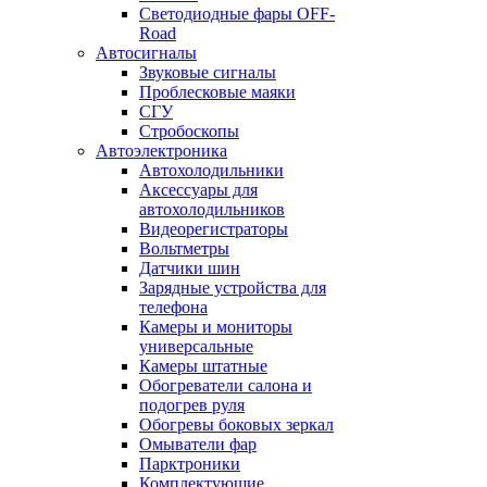
Светодиодные фары OFF-
Road
Автосигналы
Звуковые сигналы
Проблесковые маяки
СГУ
Стробоскопы
Автоэлектроника
Автохолодильники
Аксессуары для
автохолодильников
Видеорегистраторы
Вольтметры
Датчики шин
Зарядные устройства для
телефона
Камеры и мониторы
универсальные
Камеры штатные
Обогреватели салона и
подогрев руля
Обогревы боковых зеркал
Омыватели фар
Парктроники
Комплектующие