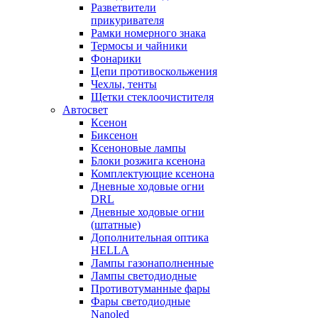
Разветвители
прикуривателя
Рамки номерного знака
Термосы и чайники
Фонарики
Цепи противоскольжения
Чехлы, тенты
Щетки стеклоочистителя
Автосвет
Ксенон
Биксенон
Ксеноновые лампы
Блоки розжига ксенона
Комплектующие ксенона
Дневные ходовые огни
DRL
Дневные ходовые огни
(штатные)
Дополнительная оптика
HELLA
Лампы газонаполненные
Лампы светодиодные
Противотуманные фары
Фары светодиодные
Nanoled