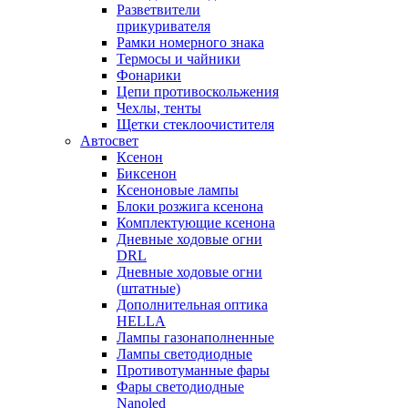
Разветвители
прикуривателя
Рамки номерного знака
Термосы и чайники
Фонарики
Цепи противоскольжения
Чехлы, тенты
Щетки стеклоочистителя
Автосвет
Ксенон
Биксенон
Ксеноновые лампы
Блоки розжига ксенона
Комплектующие ксенона
Дневные ходовые огни
DRL
Дневные ходовые огни
(штатные)
Дополнительная оптика
HELLA
Лампы газонаполненные
Лампы светодиодные
Противотуманные фары
Фары светодиодные
Nanoled