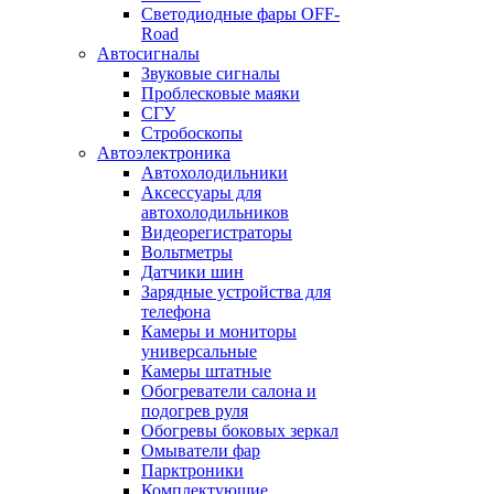
Светодиодные фары OFF-
Road
Автосигналы
Звуковые сигналы
Проблесковые маяки
СГУ
Стробоскопы
Автоэлектроника
Автохолодильники
Аксессуары для
автохолодильников
Видеорегистраторы
Вольтметры
Датчики шин
Зарядные устройства для
телефона
Камеры и мониторы
универсальные
Камеры штатные
Обогреватели салона и
подогрев руля
Обогревы боковых зеркал
Омыватели фар
Парктроники
Комплектующие