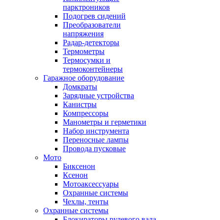
парктроников
Подогрев сидений
Преобразователи
напряжения
Радар-детекторы
Термометры
Термосумки и
термоконтейнеры
Гаражное оборудование
Домкраты
Зарядные устройства
Канистры
Компрессоры
Манометры и герметики
Набор инструмента
Переносные лампы
Провода пусковые
Мото
Биксенон
Ксенон
Мотоаксессуары
Охранные системы
Чехлы, тенты
Охранные системы
Блокираторы рулевого вала