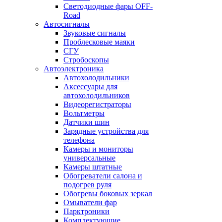
Светодиодные фары OFF-
Road
Автосигналы
Звуковые сигналы
Проблесковые маяки
СГУ
Стробоскопы
Автоэлектроника
Автохолодильники
Аксессуары для
автохолодильников
Видеорегистраторы
Вольтметры
Датчики шин
Зарядные устройства для
телефона
Камеры и мониторы
универсальные
Камеры штатные
Обогреватели салона и
подогрев руля
Обогревы боковых зеркал
Омыватели фар
Парктроники
Комплектующие