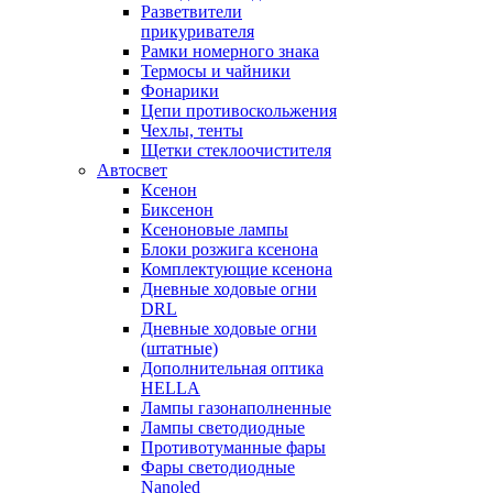
Разветвители
прикуривателя
Рамки номерного знака
Термосы и чайники
Фонарики
Цепи противоскольжения
Чехлы, тенты
Щетки стеклоочистителя
Автосвет
Ксенон
Биксенон
Ксеноновые лампы
Блоки розжига ксенона
Комплектующие ксенона
Дневные ходовые огни
DRL
Дневные ходовые огни
(штатные)
Дополнительная оптика
HELLA
Лампы газонаполненные
Лампы светодиодные
Противотуманные фары
Фары светодиодные
Nanoled