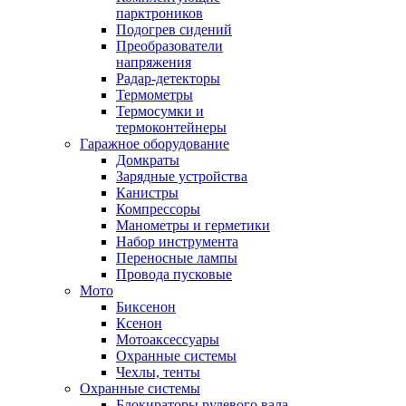
парктроников
Подогрев сидений
Преобразователи
напряжения
Радар-детекторы
Термометры
Термосумки и
термоконтейнеры
Гаражное оборудование
Домкраты
Зарядные устройства
Канистры
Компрессоры
Манометры и герметики
Набор инструмента
Переносные лампы
Провода пусковые
Мото
Биксенон
Ксенон
Мотоаксессуары
Охранные системы
Чехлы, тенты
Охранные системы
Блокираторы рулевого вала