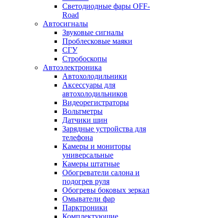
Светодиодные фары OFF-
Road
Автосигналы
Звуковые сигналы
Проблесковые маяки
СГУ
Стробоскопы
Автоэлектроника
Автохолодильники
Аксессуары для
автохолодильников
Видеорегистраторы
Вольтметры
Датчики шин
Зарядные устройства для
телефона
Камеры и мониторы
универсальные
Камеры штатные
Обогреватели салона и
подогрев руля
Обогревы боковых зеркал
Омыватели фар
Парктроники
Комплектующие