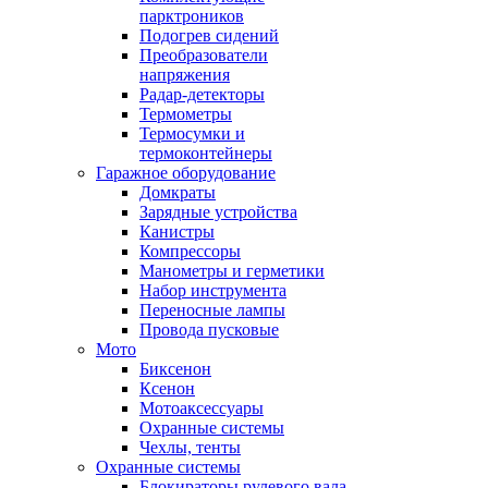
парктроников
Подогрев сидений
Преобразователи
напряжения
Радар-детекторы
Термометры
Термосумки и
термоконтейнеры
Гаражное оборудование
Домкраты
Зарядные устройства
Канистры
Компрессоры
Манометры и герметики
Набор инструмента
Переносные лампы
Провода пусковые
Мото
Биксенон
Ксенон
Мотоаксессуары
Охранные системы
Чехлы, тенты
Охранные системы
Блокираторы рулевого вала