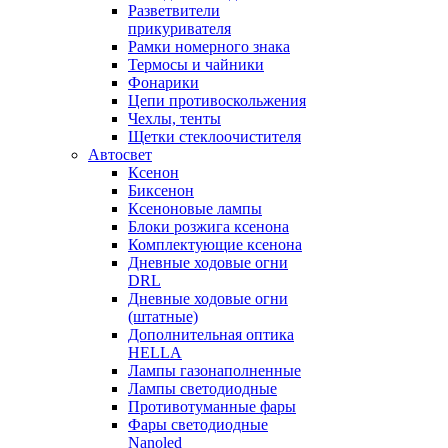
Разветвители
прикуривателя
Рамки номерного знака
Термосы и чайники
Фонарики
Цепи противоскольжения
Чехлы, тенты
Щетки стеклоочистителя
Автосвет
Ксенон
Биксенон
Ксеноновые лампы
Блоки розжига ксенона
Комплектующие ксенона
Дневные ходовые огни
DRL
Дневные ходовые огни
(штатные)
Дополнительная оптика
HELLA
Лампы газонаполненные
Лампы светодиодные
Противотуманные фары
Фары светодиодные
Nanoled