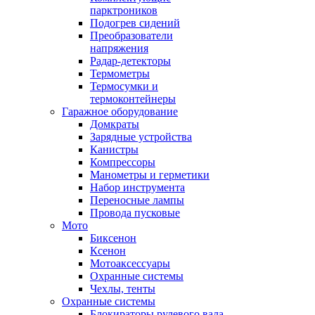
парктроников
Подогрев сидений
Преобразователи
напряжения
Радар-детекторы
Термометры
Термосумки и
термоконтейнеры
Гаражное оборудование
Домкраты
Зарядные устройства
Канистры
Компрессоры
Манометры и герметики
Набор инструмента
Переносные лампы
Провода пусковые
Мото
Биксенон
Ксенон
Мотоаксессуары
Охранные системы
Чехлы, тенты
Охранные системы
Блокираторы рулевого вала