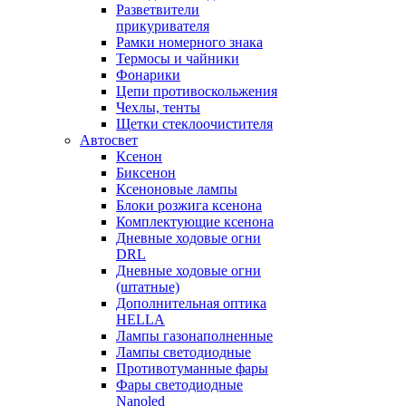
Разветвители
прикуривателя
Рамки номерного знака
Термосы и чайники
Фонарики
Цепи противоскольжения
Чехлы, тенты
Щетки стеклоочистителя
Автосвет
Ксенон
Биксенон
Ксеноновые лампы
Блоки розжига ксенона
Комплектующие ксенона
Дневные ходовые огни
DRL
Дневные ходовые огни
(штатные)
Дополнительная оптика
HELLA
Лампы газонаполненные
Лампы светодиодные
Противотуманные фары
Фары светодиодные
Nanoled