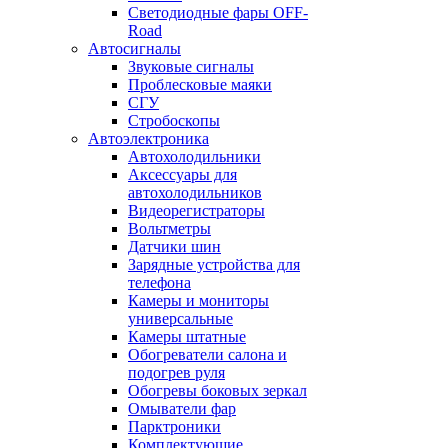
Светодиодные фары OFF-
Road
Автосигналы
Звуковые сигналы
Проблесковые маяки
СГУ
Стробоскопы
Автоэлектроника
Автохолодильники
Аксессуары для
автохолодильников
Видеорегистраторы
Вольтметры
Датчики шин
Зарядные устройства для
телефона
Камеры и мониторы
универсальные
Камеры штатные
Обогреватели салона и
подогрев руля
Обогревы боковых зеркал
Омыватели фар
Парктроники
Комплектующие