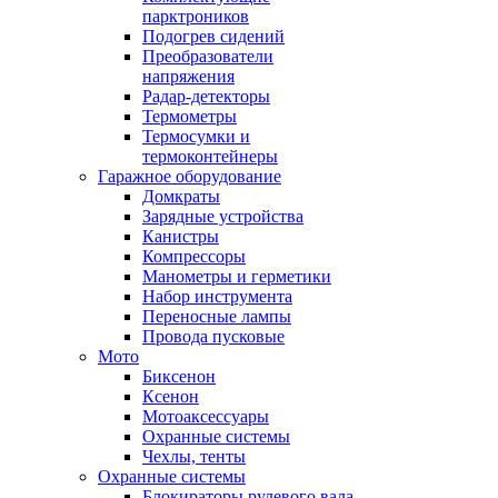
парктроников
Подогрев сидений
Преобразователи
напряжения
Радар-детекторы
Термометры
Термосумки и
термоконтейнеры
Гаражное оборудование
Домкраты
Зарядные устройства
Канистры
Компрессоры
Манометры и герметики
Набор инструмента
Переносные лампы
Провода пусковые
Мото
Биксенон
Ксенон
Мотоаксессуары
Охранные системы
Чехлы, тенты
Охранные системы
Блокираторы рулевого вала