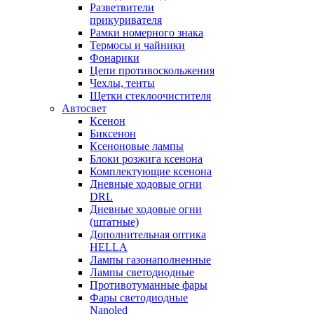
Разветвители
прикуривателя
Рамки номерного знака
Термосы и чайники
Фонарики
Цепи противоскольжения
Чехлы, тенты
Щетки стеклоочистителя
Автосвет
Ксенон
Биксенон
Ксеноновые лампы
Блоки розжига ксенона
Комплектующие ксенона
Дневные ходовые огни
DRL
Дневные ходовые огни
(штатные)
Дополнительная оптика
HELLA
Лампы газонаполненные
Лампы светодиодные
Противотуманные фары
Фары светодиодные
Nanoled