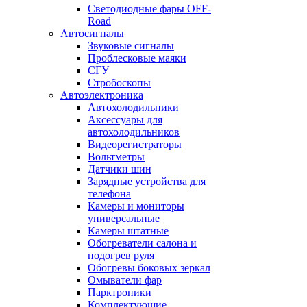
Светодиодные фары OFF-
Road
Автосигналы
Звуковые сигналы
Проблесковые маяки
СГУ
Стробоскопы
Автоэлектроника
Автохолодильники
Аксессуары для
автохолодильников
Видеорегистраторы
Вольтметры
Датчики шин
Зарядные устройства для
телефона
Камеры и мониторы
универсальные
Камеры штатные
Обогреватели салона и
подогрев руля
Обогревы боковых зеркал
Омыватели фар
Парктроники
Комплектующие