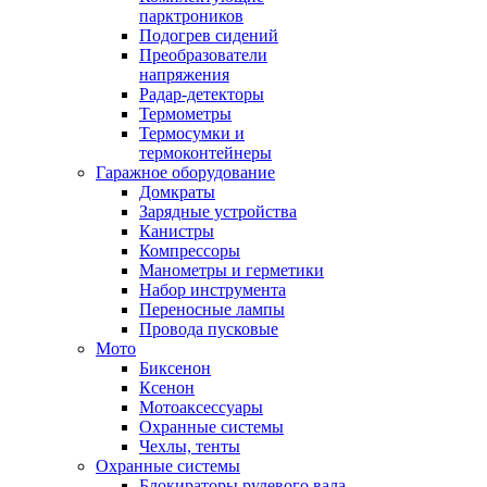
парктроников
Подогрев сидений
Преобразователи
напряжения
Радар-детекторы
Термометры
Термосумки и
термоконтейнеры
Гаражное оборудование
Домкраты
Зарядные устройства
Канистры
Компрессоры
Манометры и герметики
Набор инструмента
Переносные лампы
Провода пусковые
Мото
Биксенон
Ксенон
Мотоаксессуары
Охранные системы
Чехлы, тенты
Охранные системы
Блокираторы рулевого вала