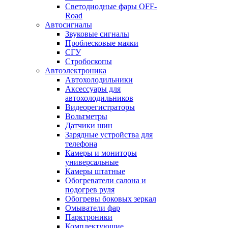
Светодиодные фары OFF-
Road
Автосигналы
Звуковые сигналы
Проблесковые маяки
СГУ
Стробоскопы
Автоэлектроника
Автохолодильники
Аксессуары для
автохолодильников
Видеорегистраторы
Вольтметры
Датчики шин
Зарядные устройства для
телефона
Камеры и мониторы
универсальные
Камеры штатные
Обогреватели салона и
подогрев руля
Обогревы боковых зеркал
Омыватели фар
Парктроники
Комплектующие