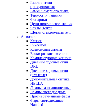
Разветвители
прикуривателя
Рамки номерного знака
Термосы и чайники
Фонарики
Цепи противоскольжения
Чехлы, тенты
Щетки стеклоочистителя
Автосвет
Ксенон
Биксенон
Ксеноновые лампы
Блоки розжига ксенона
Комплектующие ксенона
Дневные ходовые огни
DRL
Дневные ходовые огни
(штатные)
Дополнительная оптика
HELLA
Лампы газонаполненные
Лампы светодиодные
Противотуманные фары
Фары светодиодные
Nanoled