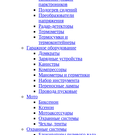
парктроников
Подогрев сидений
Преобразователи
напряжения
Радар-детекторы
Термометры
Термосумки и
термоконтейнеры
Гаражное оборудование
Домкраты
Зарядные устройства
Канистры
Компрессоры
Манометры и герметики
Набор инструмента
Переносные лампы
Провода пусковые
Мото
Биксенон
Ксенон
Мотоаксессуары
Охранные системы
Чехлы, тенты
Охранные системы
Блокираторы рулевого вала