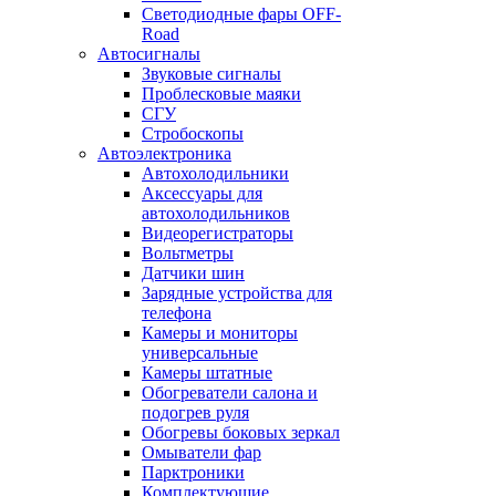
Светодиодные фары OFF-
Road
Автосигналы
Звуковые сигналы
Проблесковые маяки
СГУ
Стробоскопы
Автоэлектроника
Автохолодильники
Аксессуары для
автохолодильников
Видеорегистраторы
Вольтметры
Датчики шин
Зарядные устройства для
телефона
Камеры и мониторы
универсальные
Камеры штатные
Обогреватели салона и
подогрев руля
Обогревы боковых зеркал
Омыватели фар
Парктроники
Комплектующие