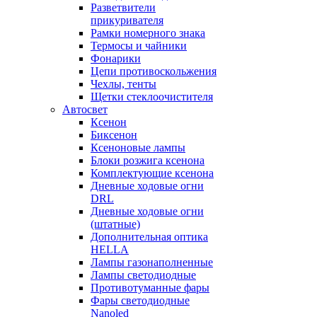
Разветвители
прикуривателя
Рамки номерного знака
Термосы и чайники
Фонарики
Цепи противоскольжения
Чехлы, тенты
Щетки стеклоочистителя
Автосвет
Ксенон
Биксенон
Ксеноновые лампы
Блоки розжига ксенона
Комплектующие ксенона
Дневные ходовые огни
DRL
Дневные ходовые огни
(штатные)
Дополнительная оптика
HELLA
Лампы газонаполненные
Лампы светодиодные
Противотуманные фары
Фары светодиодные
Nanoled