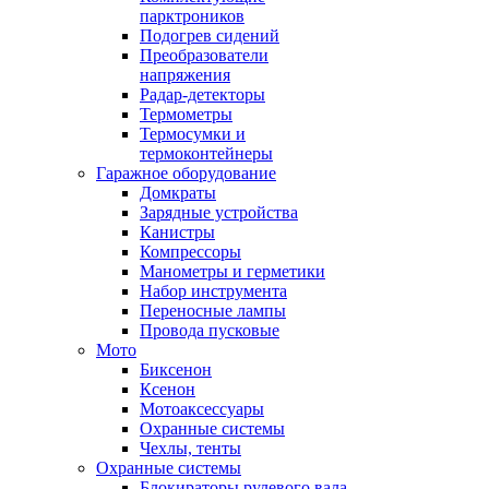
парктроников
Подогрев сидений
Преобразователи
напряжения
Радар-детекторы
Термометры
Термосумки и
термоконтейнеры
Гаражное оборудование
Домкраты
Зарядные устройства
Канистры
Компрессоры
Манометры и герметики
Набор инструмента
Переносные лампы
Провода пусковые
Мото
Биксенон
Ксенон
Мотоаксессуары
Охранные системы
Чехлы, тенты
Охранные системы
Блокираторы рулевого вала