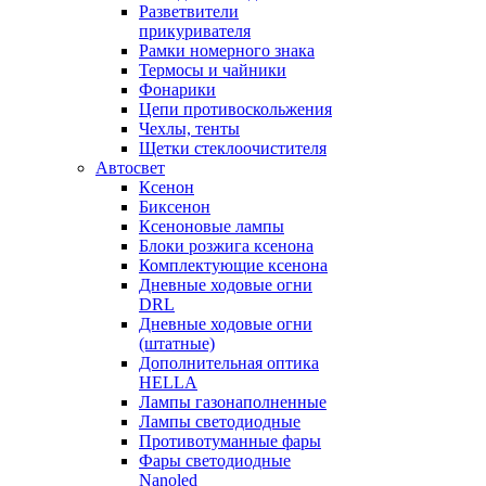
Разветвители
прикуривателя
Рамки номерного знака
Термосы и чайники
Фонарики
Цепи противоскольжения
Чехлы, тенты
Щетки стеклоочистителя
Автосвет
Ксенон
Биксенон
Ксеноновые лампы
Блоки розжига ксенона
Комплектующие ксенона
Дневные ходовые огни
DRL
Дневные ходовые огни
(штатные)
Дополнительная оптика
HELLA
Лампы газонаполненные
Лампы светодиодные
Противотуманные фары
Фары светодиодные
Nanoled