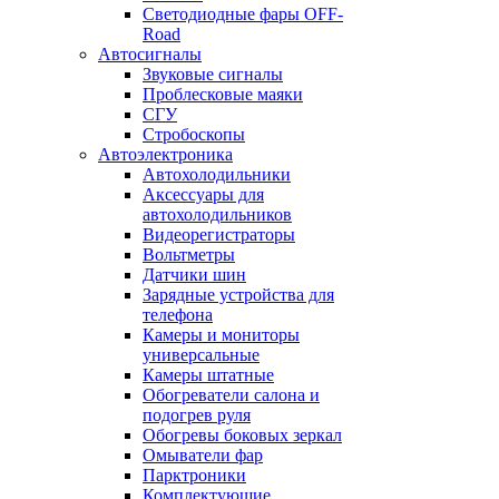
Светодиодные фары OFF-
Road
Автосигналы
Звуковые сигналы
Проблесковые маяки
СГУ
Стробоскопы
Автоэлектроника
Автохолодильники
Аксессуары для
автохолодильников
Видеорегистраторы
Вольтметры
Датчики шин
Зарядные устройства для
телефона
Камеры и мониторы
универсальные
Камеры штатные
Обогреватели салона и
подогрев руля
Обогревы боковых зеркал
Омыватели фар
Парктроники
Комплектующие