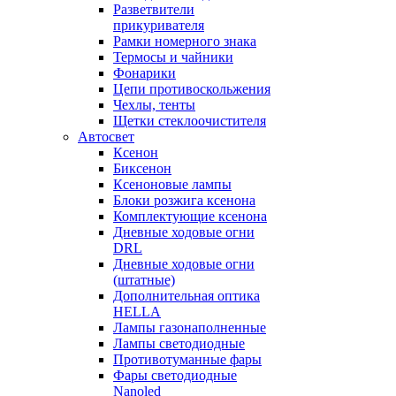
Разветвители
прикуривателя
Рамки номерного знака
Термосы и чайники
Фонарики
Цепи противоскольжения
Чехлы, тенты
Щетки стеклоочистителя
Автосвет
Ксенон
Биксенон
Ксеноновые лампы
Блоки розжига ксенона
Комплектующие ксенона
Дневные ходовые огни
DRL
Дневные ходовые огни
(штатные)
Дополнительная оптика
HELLA
Лампы газонаполненные
Лампы светодиодные
Противотуманные фары
Фары светодиодные
Nanoled