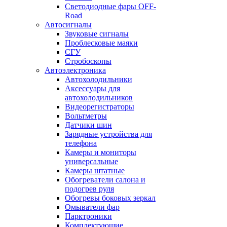
Светодиодные фары OFF-
Road
Автосигналы
Звуковые сигналы
Проблесковые маяки
СГУ
Стробоскопы
Автоэлектроника
Автохолодильники
Аксессуары для
автохолодильников
Видеорегистраторы
Вольтметры
Датчики шин
Зарядные устройства для
телефона
Камеры и мониторы
универсальные
Камеры штатные
Обогреватели салона и
подогрев руля
Обогревы боковых зеркал
Омыватели фар
Парктроники
Комплектующие