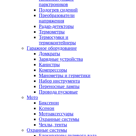
парктроников
Подогрев сидений
Преобразователи
напряжения
Радар-детекторы
Термометры
Термосумки и
термоконтейнеры
Гаражное оборудование
Домкраты
Зарядные устройства
Канистры
Компрессоры
Манометры и герметики
Набор инструмента
Переносные лампы
Провода пусковые
Мото
Биксенон
Ксенон
Мотоаксессуары
Охранные системы
Чехлы, тенты
Охранные системы
Блокираторы рулевого вала