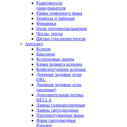
Разветвители
прикуривателя
Рамки номерного знака
Термосы и чайники
Фонарики
Цепи противоскольжения
Чехлы, тенты
Щетки стеклоочистителя
Автосвет
Ксенон
Биксенон
Ксеноновые лампы
Блоки розжига ксенона
Комплектующие ксенона
Дневные ходовые огни
DRL
Дневные ходовые огни
(штатные)
Дополнительная оптика
HELLA
Лампы газонаполненные
Лампы светодиодные
Противотуманные фары
Фары светодиодные
Nanoled