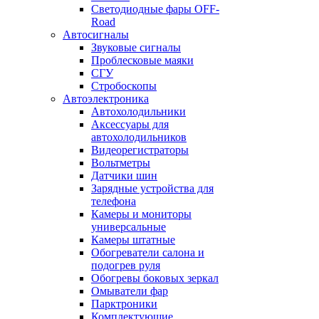
Светодиодные фары OFF-
Road
Автосигналы
Звуковые сигналы
Проблесковые маяки
СГУ
Стробоскопы
Автоэлектроника
Автохолодильники
Аксессуары для
автохолодильников
Видеорегистраторы
Вольтметры
Датчики шин
Зарядные устройства для
телефона
Камеры и мониторы
универсальные
Камеры штатные
Обогреватели салона и
подогрев руля
Обогревы боковых зеркал
Омыватели фар
Парктроники
Комплектующие