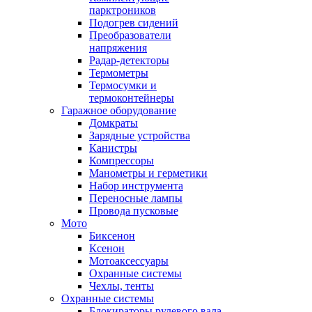
парктроников
Подогрев сидений
Преобразователи
напряжения
Радар-детекторы
Термометры
Термосумки и
термоконтейнеры
Гаражное оборудование
Домкраты
Зарядные устройства
Канистры
Компрессоры
Манометры и герметики
Набор инструмента
Переносные лампы
Провода пусковые
Мото
Биксенон
Ксенон
Мотоаксессуары
Охранные системы
Чехлы, тенты
Охранные системы
Блокираторы рулевого вала