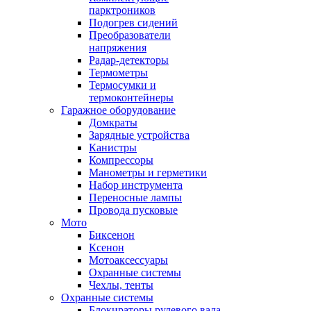
парктроников
Подогрев сидений
Преобразователи
напряжения
Радар-детекторы
Термометры
Термосумки и
термоконтейнеры
Гаражное оборудование
Домкраты
Зарядные устройства
Канистры
Компрессоры
Манометры и герметики
Набор инструмента
Переносные лампы
Провода пусковые
Мото
Биксенон
Ксенон
Мотоаксессуары
Охранные системы
Чехлы, тенты
Охранные системы
Блокираторы рулевого вала