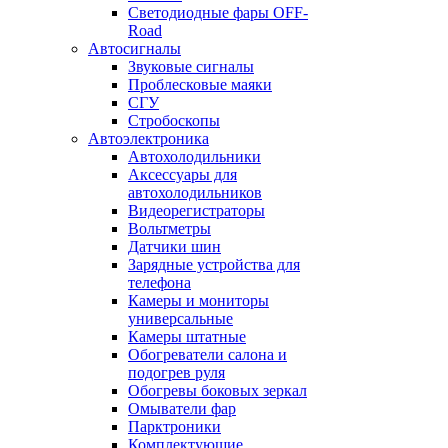
Светодиодные фары OFF-
Road
Автосигналы
Звуковые сигналы
Проблесковые маяки
СГУ
Стробоскопы
Автоэлектроника
Автохолодильники
Аксессуары для
автохолодильников
Видеорегистраторы
Вольтметры
Датчики шин
Зарядные устройства для
телефона
Камеры и мониторы
универсальные
Камеры штатные
Обогреватели салона и
подогрев руля
Обогревы боковых зеркал
Омыватели фар
Парктроники
Комплектующие