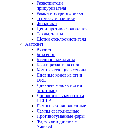
Разветвители
прикуривателя
Рамки номерного знака
Термосы и чайники
Фонарики
Цепи противоскольжения
Чехлы, тенты
Щетки стеклоочистителя
Автосвет
Ксенон
Биксенон
Ксеноновые лампы
Блоки розжига ксенона
Комплектующие ксенона
Дневные ходовые огни
DRL
Дневные ходовые огни
(штатные)
Дополнительная оптика
HELLA
Лампы газонаполненные
Лампы светодиодные
Противотуманные фары
Фары светодиодные
Nanoled