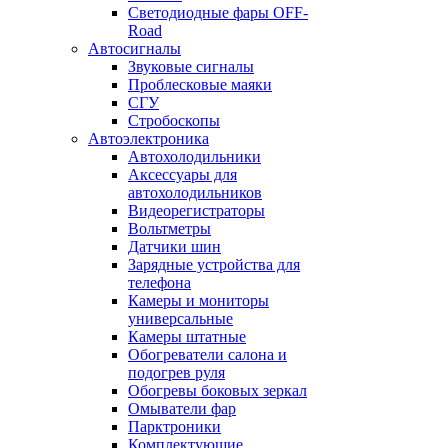
Светодиодные фары OFF-
Road
Автосигналы
Звуковые сигналы
Проблесковые маяки
СГУ
Стробоскопы
Автоэлектроника
Автохолодильники
Аксессуары для
автохолодильников
Видеорегистраторы
Вольтметры
Датчики шин
Зарядные устройства для
телефона
Камеры и мониторы
универсальные
Камеры штатные
Обогреватели салона и
подогрев руля
Обогревы боковых зеркал
Омыватели фар
Парктроники
Комплектующие