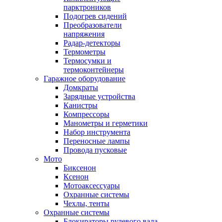
парктроников
Подогрев сидений
Преобразователи
напряжения
Радар-детекторы
Термометры
Термосумки и
термоконтейнеры
Гаражное оборудование
Домкраты
Зарядные устройства
Канистры
Компрессоры
Манометры и герметики
Набор инструмента
Переносные лампы
Провода пусковые
Мото
Биксенон
Ксенон
Мотоаксессуары
Охранные системы
Чехлы, тенты
Охранные системы
Блокираторы рулевого вала