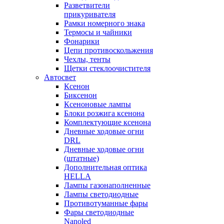
Разветвители
прикуривателя
Рамки номерного знака
Термосы и чайники
Фонарики
Цепи противоскольжения
Чехлы, тенты
Щетки стеклоочистителя
Автосвет
Ксенон
Биксенон
Ксеноновые лампы
Блоки розжига ксенона
Комплектующие ксенона
Дневные ходовые огни
DRL
Дневные ходовые огни
(штатные)
Дополнительная оптика
HELLA
Лампы газонаполненные
Лампы светодиодные
Противотуманные фары
Фары светодиодные
Nanoled