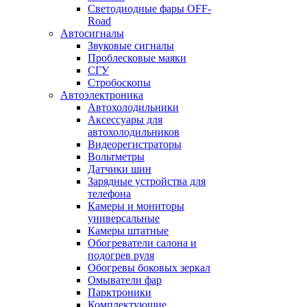
Светодиодные фары OFF-
Road
Автосигналы
Звуковые сигналы
Проблесковые маяки
СГУ
Стробоскопы
Автоэлектроника
Автохолодильники
Аксессуары для
автохолодильников
Видеорегистраторы
Вольтметры
Датчики шин
Зарядные устройства для
телефона
Камеры и мониторы
универсальные
Камеры штатные
Обогреватели салона и
подогрев руля
Обогревы боковых зеркал
Омыватели фар
Парктроники
Комплектующие