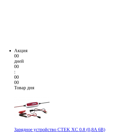
Акция
00
дней
00
:
00
00
Товар дня
Зарядное устройство CTEK XC 0.8 (0,8A 6В)