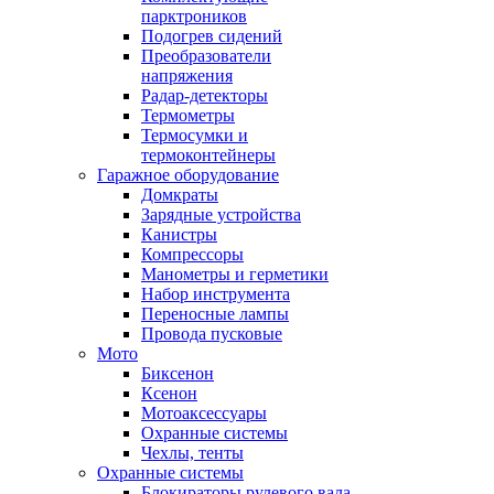
парктроников
Подогрев сидений
Преобразователи
напряжения
Радар-детекторы
Термометры
Термосумки и
термоконтейнеры
Гаражное оборудование
Домкраты
Зарядные устройства
Канистры
Компрессоры
Манометры и герметики
Набор инструмента
Переносные лампы
Провода пусковые
Мото
Биксенон
Ксенон
Мотоаксессуары
Охранные системы
Чехлы, тенты
Охранные системы
Блокираторы рулевого вала