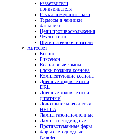
Разветвители
прикуривателя
Рамки номерного знака
Термосы и чайники
Фонарики
Цепи противоскольжения
Чехлы, тенты
Щетки стеклоочистителя
Автосвет
Ксенон
Биксенон
Ксеноновые лампы
Блоки розжига ксенона
Комплектующие ксенона
Дневные ходовые огни
DRL
Дневные ходовые огни
(штатные)
Дополнительная оптика
HELLA
Лампы газонаполненные
Лампы светодиодные
Противотуманные фары
Фары светодиодные
Nanoled