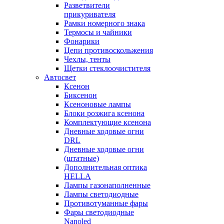
Разветвители
прикуривателя
Рамки номерного знака
Термосы и чайники
Фонарики
Цепи противоскольжения
Чехлы, тенты
Щетки стеклоочистителя
Автосвет
Ксенон
Биксенон
Ксеноновые лампы
Блоки розжига ксенона
Комплектующие ксенона
Дневные ходовые огни
DRL
Дневные ходовые огни
(штатные)
Дополнительная оптика
HELLA
Лампы газонаполненные
Лампы светодиодные
Противотуманные фары
Фары светодиодные
Nanoled