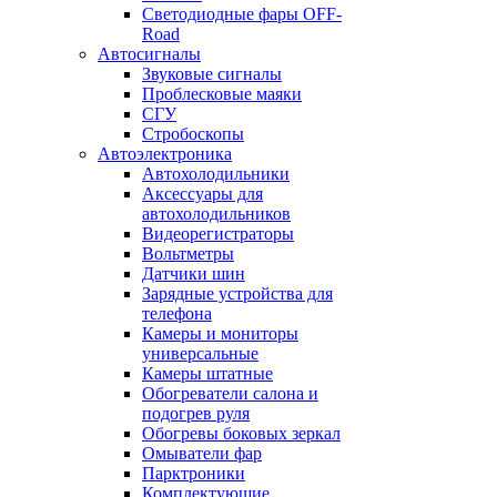
Светодиодные фары OFF-
Road
Автосигналы
Звуковые сигналы
Проблесковые маяки
СГУ
Стробоскопы
Автоэлектроника
Автохолодильники
Аксессуары для
автохолодильников
Видеорегистраторы
Вольтметры
Датчики шин
Зарядные устройства для
телефона
Камеры и мониторы
универсальные
Камеры штатные
Обогреватели салона и
подогрев руля
Обогревы боковых зеркал
Омыватели фар
Парктроники
Комплектующие