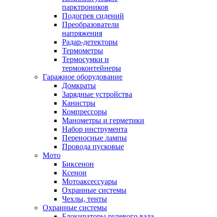
парктроников
Подогрев сидений
Преобразователи
напряжения
Радар-детекторы
Термометры
Термосумки и
термоконтейнеры
Гаражное оборудование
Домкраты
Зарядные устройства
Канистры
Компрессоры
Манометры и герметики
Набор инструмента
Переносные лампы
Провода пусковые
Мото
Биксенон
Ксенон
Мотоаксессуары
Охранные системы
Чехлы, тенты
Охранные системы
Блокираторы рулевого вала