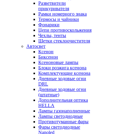
Разветвители
прикуривателя
Рамки номерного знака
Термосы и чайники
Фонарики
Цепи противоскольжения
Чехлы, тенты
Щетки стеклоочистителя
Автосвет
Ксенон
Биксенон
Ксеноновые лампы
Блоки розжига ксенона
Комплектующие ксенона
Дневные ходовые огни
DRL
Дневные ходовые огни
(штатные)
Дополнительная оптика
HELLA
Лампы газонаполненные
Лампы светодиодные
Противотуманные фары
Фары светодиодные
Nanoled