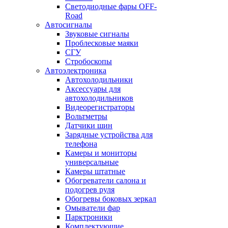
Светодиодные фары OFF-
Road
Автосигналы
Звуковые сигналы
Проблесковые маяки
СГУ
Стробоскопы
Автоэлектроника
Автохолодильники
Аксессуары для
автохолодильников
Видеорегистраторы
Вольтметры
Датчики шин
Зарядные устройства для
телефона
Камеры и мониторы
универсальные
Камеры штатные
Обогреватели салона и
подогрев руля
Обогревы боковых зеркал
Омыватели фар
Парктроники
Комплектующие