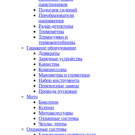
парктроников
Подогрев сидений
Преобразователи
напряжения
Радар-детекторы
Термометры
Термосумки и
термоконтейнеры
Гаражное оборудование
Домкраты
Зарядные устройства
Канистры
Компрессоры
Манометры и герметики
Набор инструмента
Переносные лампы
Провода пусковые
Мото
Биксенон
Ксенон
Мотоаксессуары
Охранные системы
Чехлы, тенты
Охранные системы
Блокираторы рулевого вала