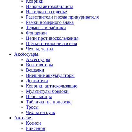
Коврики
Наборы автомобилиста
Накидки на сиденье
Разветвители гнезда прикуривателя
Рамки номерного знака
Термосы и чайники
Фонарики
Цепи противоскольжения
Щётки стеклоочистителя
Чехлы, тенты
Аксессуары
Аксессуары
Вентиляторы
Вешалки
Внешние аккумуляторы
Держатели
Коврики антискользящие
Мультитулы-брелоки
Пепельницы
Таблички на присоске
Тросы
Чехлы на руль
Автосвет
Ксенон
Биксенон