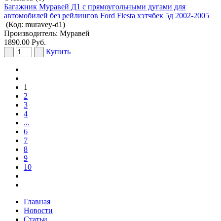
Багажник Муравей Д1 с прямоугольными дугами для
автомобилей без рейлингов Ford Fiesta хэтчбек 5д 2002-2005
(Код:
muravey-d1
)
Производитель:
Муравей
1890.00 Руб.
Купить
1
2
3
4
...
6
7
8
9
10
Главная
Новости
Статьи