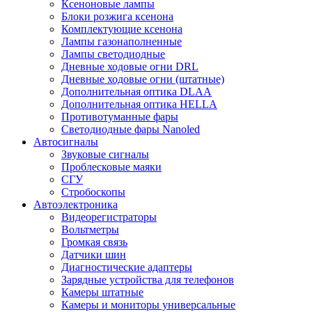
Ксеноновые лампы
Блоки розжига ксенона
Комплектующие ксенона
Лампы газонаполненные
Лампы светодиодные
Дневные ходовые огни DRL
Дневные ходовые огни (штатные)
Дополнительная оптика DLAA
Дополнительная оптика HELLA
Противотуманные фары
Светодиодные фары Nanoled
Автосигналы
Звуковые сигналы
Проблесковые маяки
СГУ
Стробоскопы
Автоэлектроника
Видеорегистраторы
Вольтметры
Громкая связь
Датчики шин
Диагностические адаптеры
Зарядные устройства для телефонов
Камеры штатные
Камеры и мониторы универсальные