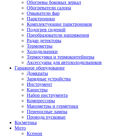
Обогревы боковых зеркал
Обогреватели салона
Омыватели фар
Парктроники
Комплектующие парктроников
Подогрев сидений
Преобразователи напряжения
Радар детекторы
Термометры
Холодильники
Термосумки и термоконтейнеры
Аксессуары для автохолодильников
Гаражное оборудование
Домкраты
Зарядные устройства
Инструмент
Канистры
Набор инструмента
Компрессоры
Манометры и герметики
Переносные лампы
Провода пусковые
Косметика
Мото
Ксенон