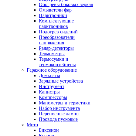
Обогревы боковых зеркал
Омыватели фар
Парктроники
Комплектующие
парктроников
Подогрев сидений
Преобразователи
напряжения
Радар-детекторы
Термометры
Термосумки и
термоконтейнеры
Гаражное оборудование
Домкраты
Зарядные устройства
Инструмент
Канистры
Компрессоры
Манометры и герметики
Набор инструмента
Переносные лампы
Провода пусковые
Мото
Биксенон
Ксенон