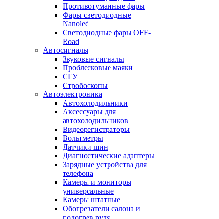
Противотуманные фары
Фары светодиодные
Nanoled
Светодиодные фары OFF-
Road
Автосигналы
Звуковые сигналы
Проблесковые маяки
СГУ
Стробоскопы
Автоэлектроника
Автохолодильники
Аксессуары для
автохолодильников
Видеорегистраторы
Вольтметры
Датчики шин
Диагностические адаптеры
Зарядные устройства для
телефона
Камеры и мониторы
универсальные
Камеры штатные
Обогреватели салона и
подогрев руля