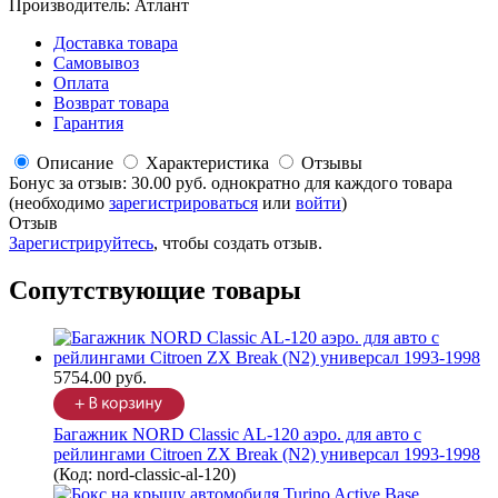
Производитель:
Атлант
Доставка товара
Самовывоз
Оплата
Возврат товара
Гарантия
Описание
Характеристика
Отзывы
Бонус за отзыв:
30.00 руб.
однократно для каждого товара
(необходимо
зарегистрироваться
или
войти
)
Отзыв
Зарегистрируйтесь
, чтобы создать отзыв.
Сопутствующие товары
5754.00 руб.
Багажник NORD Classic AL-120 аэро. для авто с
рейлингами Citroen ZX Break (N2) универсал 1993-1998
(Код:
nord-classic-al-120
)