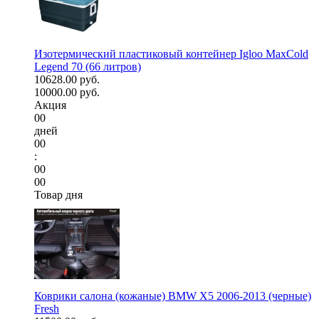
Изотермический пластиковый контейнер Igloo MaxCold
Legend 70 (66 литров)
10628.00 руб.
10000.00 руб.
Акция
00
дней
00
:
00
00
Товар дня
Коврики салона (кожаные) BMW X5 2006-2013 (черные)
Fresh