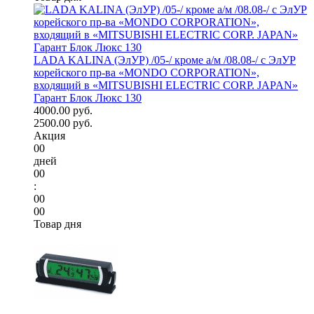
LADA KALINA (ЭлУР) /05-/ кроме а/м /08.08-/ с ЭлУР
корейского пр-ва «MONDO CORPORATION»,
входящий в «MITSUBISHI ELECTRIC CORP. JAPAN»
Гарант Блок Люкс 130
4000.00 руб.
2500.00 руб.
Акция
00
дней
00
:
00
00
Товар дня