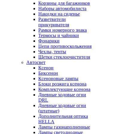
Корзины для багажников
Наборы автомобилиста
Накидки на сиденье
Разветвители
прикуривателя
Рамки номерного знака
Термосы и чайники
Фонарики
Цепи противоскольжения
Чехлы, тенты
Щетки стеклоочистителя
Автосвет
Ксенон
Биксенон
Ксеноновые лампы
Блоки розжига ксенона
Комплектующие ксенона
Дневные ходовые огни
DRL
Дневные ходовые огни
(штатные)
Дополнительная оптика
HELLA
Лампы газонаполненные
Лампы светодиодные