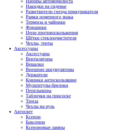
Наборы автомобилиста
Накидки на сиденье
Разветвители гнезда прикуривателя
Рамки номерного знака
Термосы и чайники
Фонарики
Цепи противоскольжения
Щётки стеклоочистителя
Чехлы, тенты
Аксессуары
Аксессуары
Вентиляторы
Вешалки
Внешние аккумуляторы
Держатели
Коврики антискользящие
Мультитулы-брелоки
Пепельницы
Таблички на присоске
Тросы
Чехлы на руль
Автосвет
Ксенон
Биксенон
Ксеноновые лампы