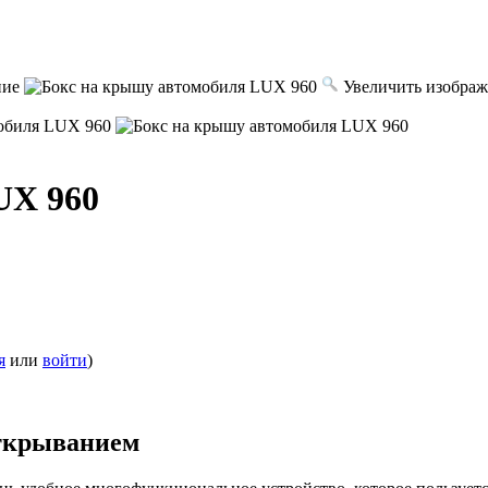
ние
Увеличить изобра
UX 960
я
или
войти
)
открыванием