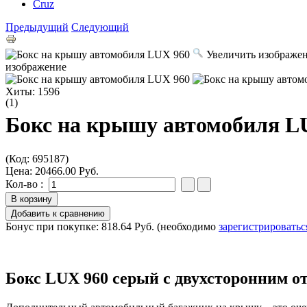
Cruz
Предыдущий
Следующий
Увеличить изображе
изображение
Хиты:
1596
(1)
Бокс на крышу автомобиля L
(Код:
695187
)
Цена:
20466.00 Руб.
Кол-во :
Бонус при покупке:
818.64 Руб.
(необходимо
зарегистрироватьс
Бокс LUX 960 серый с двухсторонним 