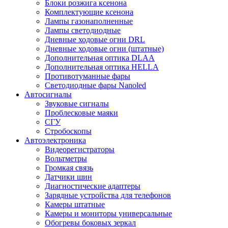
Блоки розжига ксенона
Комплектующие ксенона
Лампы газонаполненные
Лампы светодиодные
Дневные ходовые огни DRL
Дневные ходовые огни (штатные)
Дополнительная оптика DLAA
Дополнительная оптика HELLA
Противотуманные фары
Светодиодные фары Nanoled
Автосигналы
Звуковые сигналы
Проблесковые маяки
СГУ
Стробоскопы
Автоэлектроника
Видеорегистраторы
Вольтметры
Громкая связь
Датчики шин
Диагностические адаптеры
Зарядные устройства для телефонов
Камеры штатные
Камеры и мониторы универсальные
Обогревы боковых зеркал