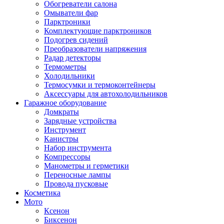
Обогреватели салона
Омыватели фар
Парктроники
Комплектующие парктроников
Подогрев сидений
Преобразователи напряжения
Радар детекторы
Термометры
Холодильники
Термосумки и термоконтейнеры
Аксессуары для автохолодильников
Гаражное оборудование
Домкраты
Зарядные устройства
Инструмент
Канистры
Набор инструмента
Компрессоры
Манометры и герметики
Переносные лампы
Провода пусковые
Косметика
Мото
Ксенон
Биксенон