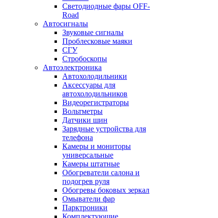
Светодиодные фары OFF-
Road
Автосигналы
Звуковые сигналы
Проблесковые маяки
СГУ
Стробоскопы
Автоэлектроника
Автохолодильники
Аксессуары для
автохолодильников
Видеорегистраторы
Вольтметры
Датчики шин
Зарядные устройства для
телефона
Камеры и мониторы
универсальные
Камеры штатные
Обогреватели салона и
подогрев руля
Обогревы боковых зеркал
Омыватели фар
Парктроники
Комплектующие