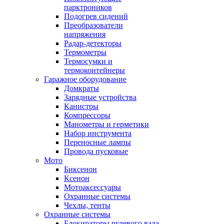
парктроников
Подогрев сидений
Преобразователи
напряжения
Радар-детекторы
Термометры
Термосумки и
термоконтейнеры
Гаражное оборудование
Домкраты
Зарядные устройства
Канистры
Компрессоры
Манометры и герметики
Набор инструмента
Переносные лампы
Провода пусковые
Мото
Биксенон
Ксенон
Мотоаксессуары
Охранные системы
Чехлы, тенты
Охранные системы
Блокираторы рулевого вала