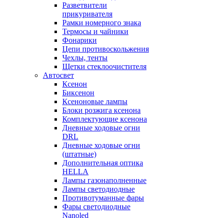
Разветвители
прикуривателя
Рамки номерного знака
Термосы и чайники
Фонарики
Цепи противоскольжения
Чехлы, тенты
Щетки стеклоочистителя
Автосвет
Ксенон
Биксенон
Ксеноновые лампы
Блоки розжига ксенона
Комплектующие ксенона
Дневные ходовые огни
DRL
Дневные ходовые огни
(штатные)
Дополнительная оптика
HELLA
Лампы газонаполненные
Лампы светодиодные
Противотуманные фары
Фары светодиодные
Nanoled