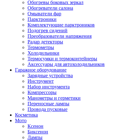
Обогревы боковых зеркал
Обогреватели салона
Омыватели фар
Парктроники
Комплектующие парктроников
Подогрев сидений
Преобразователи напряжения
Радар детекторы
Термометры
Холодильники
Термосумки и термоконтейнеры
Аксессуары для автохолодильников
Гаражное оборудование
Зарядные устройства
Инструмент
Набор инструмента
Компрессоры
Манометры и герметики
Переносные лампы
Провода пусковые
Косметика
Мото
Ксенон
Биксенон
Лампы