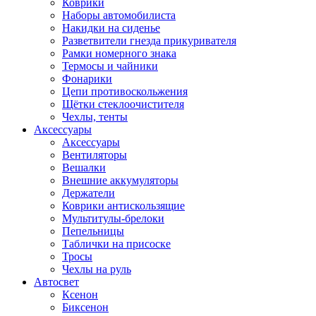
Коврики
Наборы автомобилиста
Накидки на сиденье
Разветвители гнезда прикуривателя
Рамки номерного знака
Термосы и чайники
Фонарики
Цепи противоскольжения
Щётки стеклоочистителя
Чехлы, тенты
Аксессуары
Аксессуары
Вентиляторы
Вешалки
Внешние аккумуляторы
Держатели
Коврики антискользящие
Мультитулы-брелоки
Пепельницы
Таблички на присоске
Тросы
Чехлы на руль
Автосвет
Ксенон
Биксенон