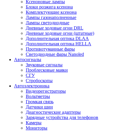
Ксеноновые лампы
Блоки розжига ксенона
Комплектующие ксенона
Лампы газонаполненные
Лампы светодиодные
Дневные ходовые огни DRL
Дневные ходовые огни (штатные)
Дополнительная оптика DLAA
Дополнительная оптика HELLA
Противотуманные фары
Светодиодные фары Nanoled
Автосигналы
Звуковые сигналы
Проблесковые маяки
СГУ
Стробоскопы
Автоэлектроника
Видеорегистраторы
Вольтметры
Громкая связь
Датчики шин
Диагностические адаптеры
Зарядные устройства для телефонов
Камеры
Мониторы