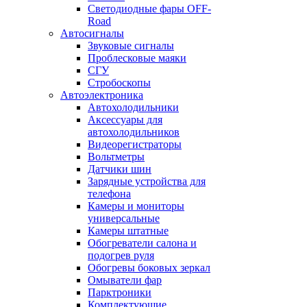
Светодиодные фары OFF-
Road
Автосигналы
Звуковые сигналы
Проблесковые маяки
СГУ
Стробоскопы
Автоэлектроника
Автохолодильники
Аксессуары для
автохолодильников
Видеорегистраторы
Вольтметры
Датчики шин
Зарядные устройства для
телефона
Камеры и мониторы
универсальные
Камеры штатные
Обогреватели салона и
подогрев руля
Обогревы боковых зеркал
Омыватели фар
Парктроники
Комплектующие