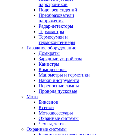
парктроников
Подогрев сидений
Преобразователи
напряжения
Радар-детекторы
Термометры
Термосумки и
термоконтейнеры
Гаражное оборудование
Домкраты
Зарядные устройства
Канистры
Компрессоры
Манометры и герметики
Набор инструмента
Переносные лампы
Провода пусковые
Мото
Биксенон
Ксенон
Мотоаксессуары
Охранные системы
Чехлы, тенты
Охранные системы
Блокираторы рулевого вала