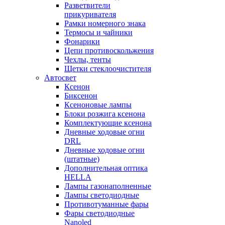
Разветвители
прикуривателя
Рамки номерного знака
Термосы и чайники
Фонарики
Цепи противоскольжения
Чехлы, тенты
Щетки стеклоочистителя
Автосвет
Ксенон
Биксенон
Ксеноновые лампы
Блоки розжига ксенона
Комплектующие ксенона
Дневные ходовые огни
DRL
Дневные ходовые огни
(штатные)
Дополнительная оптика
HELLA
Лампы газонаполненные
Лампы светодиодные
Противотуманные фары
Фары светодиодные
Nanoled