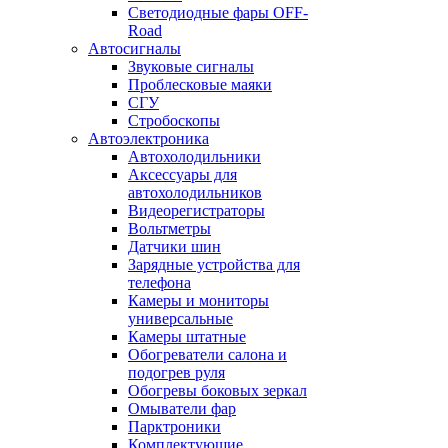
Светодиодные фары OFF-
Road
Автосигналы
Звуковые сигналы
Проблесковые маяки
СГУ
Стробоскопы
Автоэлектроника
Автохолодильники
Аксессуары для
автохолодильников
Видеорегистраторы
Вольтметры
Датчики шин
Зарядные устройства для
телефона
Камеры и мониторы
универсальные
Камеры штатные
Обогреватели салона и
подогрев руля
Обогревы боковых зеркал
Омыватели фар
Парктроники
Комплектующие