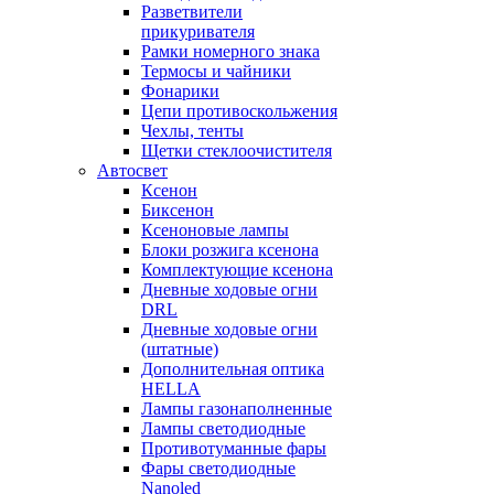
Разветвители
прикуривателя
Рамки номерного знака
Термосы и чайники
Фонарики
Цепи противоскольжения
Чехлы, тенты
Щетки стеклоочистителя
Автосвет
Ксенон
Биксенон
Ксеноновые лампы
Блоки розжига ксенона
Комплектующие ксенона
Дневные ходовые огни
DRL
Дневные ходовые огни
(штатные)
Дополнительная оптика
HELLA
Лампы газонаполненные
Лампы светодиодные
Противотуманные фары
Фары светодиодные
Nanoled