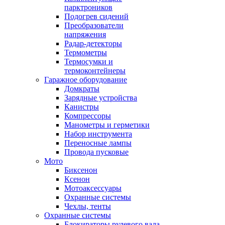
парктроников
Подогрев сидений
Преобразователи
напряжения
Радар-детекторы
Термометры
Термосумки и
термоконтейнеры
Гаражное оборудование
Домкраты
Зарядные устройства
Канистры
Компрессоры
Манометры и герметики
Набор инструмента
Переносные лампы
Провода пусковые
Мото
Биксенон
Ксенон
Мотоаксессуары
Охранные системы
Чехлы, тенты
Охранные системы
Блокираторы рулевого вала