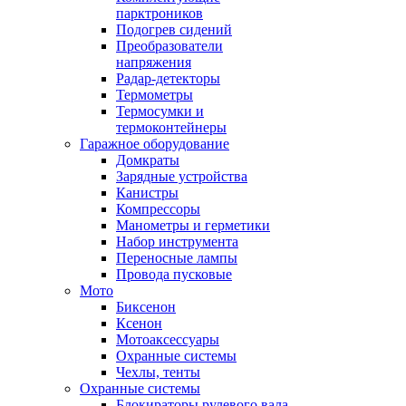
парктроников
Подогрев сидений
Преобразователи
напряжения
Радар-детекторы
Термометры
Термосумки и
термоконтейнеры
Гаражное оборудование
Домкраты
Зарядные устройства
Канистры
Компрессоры
Манометры и герметики
Набор инструмента
Переносные лампы
Провода пусковые
Мото
Биксенон
Ксенон
Мотоаксессуары
Охранные системы
Чехлы, тенты
Охранные системы
Блокираторы рулевого вала