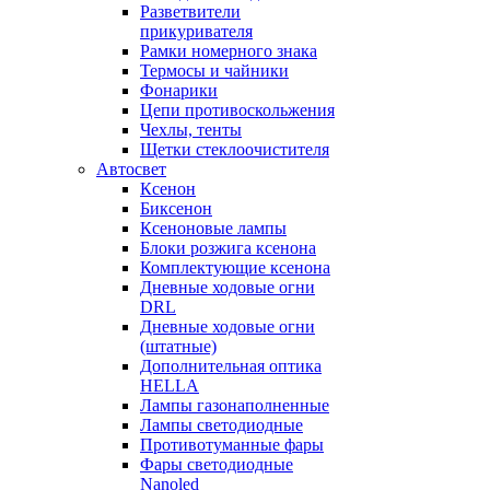
Разветвители
прикуривателя
Рамки номерного знака
Термосы и чайники
Фонарики
Цепи противоскольжения
Чехлы, тенты
Щетки стеклоочистителя
Автосвет
Ксенон
Биксенон
Ксеноновые лампы
Блоки розжига ксенона
Комплектующие ксенона
Дневные ходовые огни
DRL
Дневные ходовые огни
(штатные)
Дополнительная оптика
HELLA
Лампы газонаполненные
Лампы светодиодные
Противотуманные фары
Фары светодиодные
Nanoled