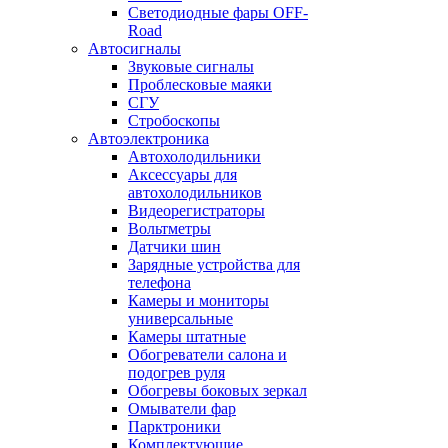
Светодиодные фары OFF-
Road
Автосигналы
Звуковые сигналы
Проблесковые маяки
СГУ
Стробоскопы
Автоэлектроника
Автохолодильники
Аксессуары для
автохолодильников
Видеорегистраторы
Вольтметры
Датчики шин
Зарядные устройства для
телефона
Камеры и мониторы
универсальные
Камеры штатные
Обогреватели салона и
подогрев руля
Обогревы боковых зеркал
Омыватели фар
Парктроники
Комплектующие