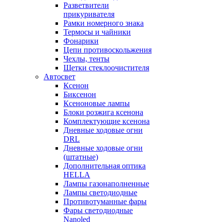
Разветвители
прикуривателя
Рамки номерного знака
Термосы и чайники
Фонарики
Цепи противоскольжения
Чехлы, тенты
Щетки стеклоочистителя
Автосвет
Ксенон
Биксенон
Ксеноновые лампы
Блоки розжига ксенона
Комплектующие ксенона
Дневные ходовые огни
DRL
Дневные ходовые огни
(штатные)
Дополнительная оптика
HELLA
Лампы газонаполненные
Лампы светодиодные
Противотуманные фары
Фары светодиодные
Nanoled