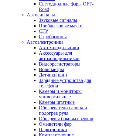
Светодиодные фары OFF-
Road
Автосигналы
Звуковые сигналы
Проблесковые маяки
СГУ
Стробоскопы
Автоэлектроника
Автохолодильники
Аксессуары для
автохолодильников
Видеорегистраторы
Вольтметры
Датчики шин
Зарядные устройства для
телефона
Камеры и мониторы
универсальные
Камеры штатные
Обогреватели салона и
подогрев руля
Обогревы боковых зеркал
Омыватели фар
Парктроники
Комплектующие