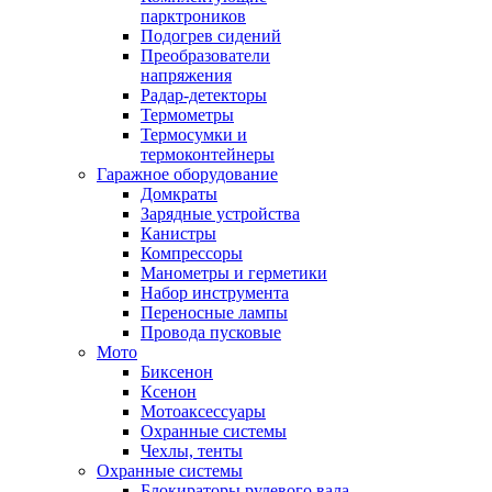
парктроников
Подогрев сидений
Преобразователи
напряжения
Радар-детекторы
Термометры
Термосумки и
термоконтейнеры
Гаражное оборудование
Домкраты
Зарядные устройства
Канистры
Компрессоры
Манометры и герметики
Набор инструмента
Переносные лампы
Провода пусковые
Мото
Биксенон
Ксенон
Мотоаксессуары
Охранные системы
Чехлы, тенты
Охранные системы
Блокираторы рулевого вала