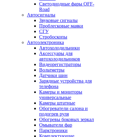
Светодиодные фары OFF-
Road
Автосигналы
Звуковые сигналы
Проблесковые маяки
СГУ
Стробоскопы
Автоэлектроника
Автохолодильники
Аксессуары для
автохолодильников
Видеорегистраторы
Вольтметры
Датчики шин
Зарядные устройства для
телефона
Камеры и мониторы
универсальные
Камеры штатные
Обогреватели салона и
подогрев руля
Обогревы боковых зеркал
Омыватели фар
Парктроники
Комплектующие