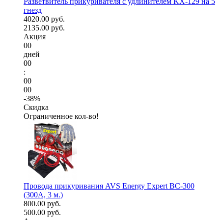
Разветвитель прикуривателя с удлинителем KX-129 на 5
гнезд
4020.00 руб.
2135.00 руб.
Акция
00
дней
00
:
00
00
-38%
Скидка
Ограниченное кол-во!
Провода прикуривания AVS Energy Expert BC-300
(300А, 3 м.)
800.00 руб.
500.00 руб.