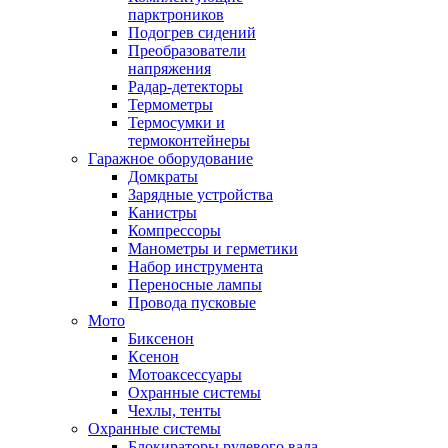
парктроников
Подогрев сидений
Преобразователи
напряжения
Радар-детекторы
Термометры
Термосумки и
термоконтейнеры
Гаражное оборудование
Домкраты
Зарядные устройства
Канистры
Компрессоры
Манометры и герметики
Набор инструмента
Переносные лампы
Провода пусковые
Мото
Биксенон
Ксенон
Мотоаксессуары
Охранные системы
Чехлы, тенты
Охранные системы
Блокираторы рулевого вала