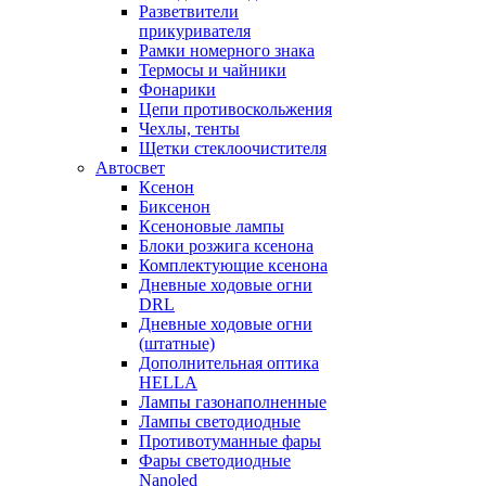
Разветвители
прикуривателя
Рамки номерного знака
Термосы и чайники
Фонарики
Цепи противоскольжения
Чехлы, тенты
Щетки стеклоочистителя
Автосвет
Ксенон
Биксенон
Ксеноновые лампы
Блоки розжига ксенона
Комплектующие ксенона
Дневные ходовые огни
DRL
Дневные ходовые огни
(штатные)
Дополнительная оптика
HELLA
Лампы газонаполненные
Лампы светодиодные
Противотуманные фары
Фары светодиодные
Nanoled