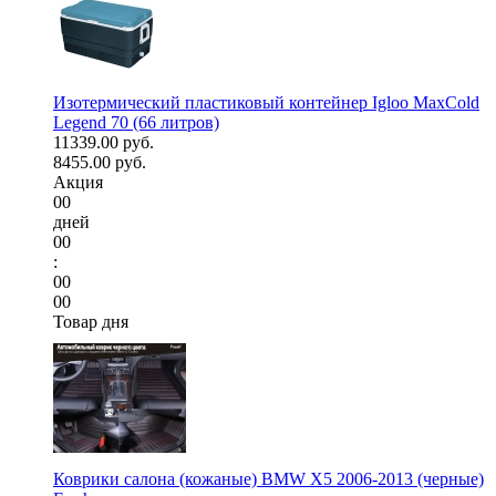
Изотермический пластиковый контейнер Igloo MaxCold
Legend 70 (66 литров)
11339.00 руб.
8455.00 руб.
Акция
00
дней
00
:
00
00
Товар дня
Коврики салона (кожаные) BMW X5 2006-2013 (черные)