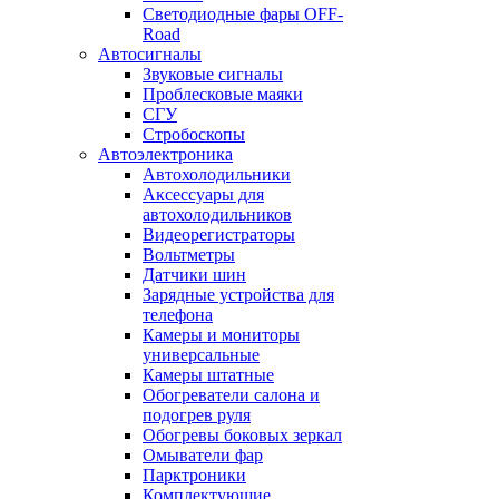
Светодиодные фары OFF-
Road
Автосигналы
Звуковые сигналы
Проблесковые маяки
СГУ
Стробоскопы
Автоэлектроника
Автохолодильники
Аксессуары для
автохолодильников
Видеорегистраторы
Вольтметры
Датчики шин
Зарядные устройства для
телефона
Камеры и мониторы
универсальные
Камеры штатные
Обогреватели салона и
подогрев руля
Обогревы боковых зеркал
Омыватели фар
Парктроники
Комплектующие