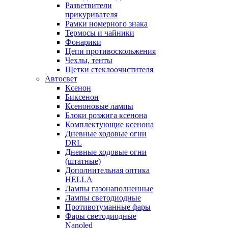
Разветвители
прикуривателя
Рамки номерного знака
Термосы и чайники
Фонарики
Цепи противоскольжения
Чехлы, тенты
Щетки стеклоочистителя
Автосвет
Ксенон
Биксенон
Ксеноновые лампы
Блоки розжига ксенона
Комплектующие ксенона
Дневные ходовые огни
DRL
Дневные ходовые огни
(штатные)
Дополнительная оптика
HELLA
Лампы газонаполненные
Лампы светодиодные
Противотуманные фары
Фары светодиодные
Nanoled