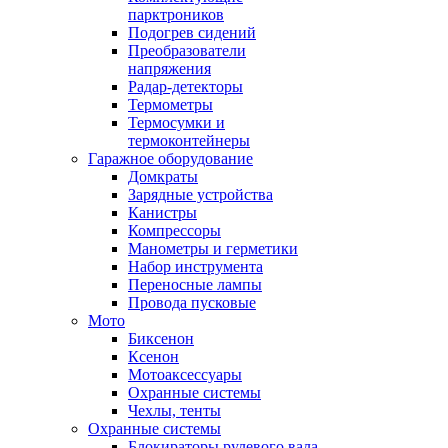
парктроников
Подогрев сидений
Преобразователи
напряжения
Радар-детекторы
Термометры
Термосумки и
термоконтейнеры
Гаражное оборудование
Домкраты
Зарядные устройства
Канистры
Компрессоры
Манометры и герметики
Набор инструмента
Переносные лампы
Провода пусковые
Мото
Биксенон
Ксенон
Мотоаксессуары
Охранные системы
Чехлы, тенты
Охранные системы
Блокираторы рулевого вала