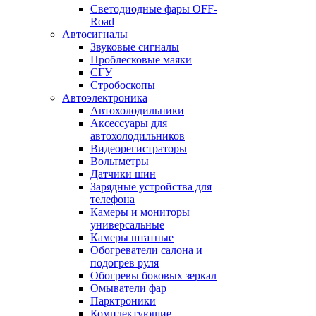
Светодиодные фары OFF-
Road
Автосигналы
Звуковые сигналы
Проблесковые маяки
СГУ
Стробоскопы
Автоэлектроника
Автохолодильники
Аксессуары для
автохолодильников
Видеорегистраторы
Вольтметры
Датчики шин
Зарядные устройства для
телефона
Камеры и мониторы
универсальные
Камеры штатные
Обогреватели салона и
подогрев руля
Обогревы боковых зеркал
Омыватели фар
Парктроники
Комплектующие