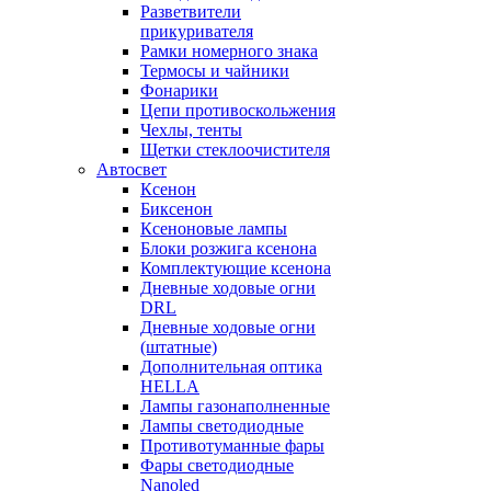
Разветвители
прикуривателя
Рамки номерного знака
Термосы и чайники
Фонарики
Цепи противоскольжения
Чехлы, тенты
Щетки стеклоочистителя
Автосвет
Ксенон
Биксенон
Ксеноновые лампы
Блоки розжига ксенона
Комплектующие ксенона
Дневные ходовые огни
DRL
Дневные ходовые огни
(штатные)
Дополнительная оптика
HELLA
Лампы газонаполненные
Лампы светодиодные
Противотуманные фары
Фары светодиодные
Nanoled