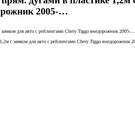
ям. дугами в пластике 1,2м с
орожник 2005-…