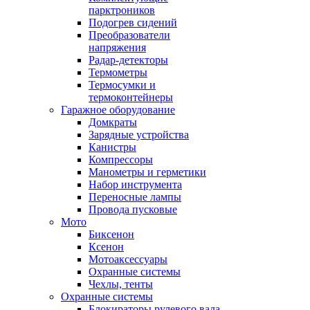
парктроников
Подогрев сидений
Преобразователи
напряжения
Радар-детекторы
Термометры
Термосумки и
термоконтейнеры
Гаражное оборудование
Домкраты
Зарядные устройства
Канистры
Компрессоры
Манометры и герметики
Набор инструмента
Переносные лампы
Провода пусковые
Мото
Биксенон
Ксенон
Мотоаксессуары
Охранные системы
Чехлы, тенты
Охранные системы
Блокираторы рулевого вала