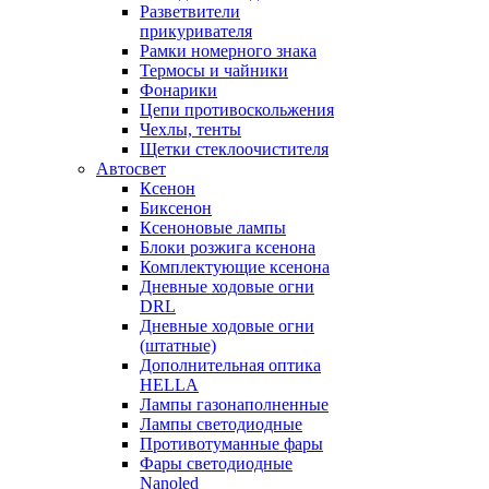
Разветвители
прикуривателя
Рамки номерного знака
Термосы и чайники
Фонарики
Цепи противоскольжения
Чехлы, тенты
Щетки стеклоочистителя
Автосвет
Ксенон
Биксенон
Ксеноновые лампы
Блоки розжига ксенона
Комплектующие ксенона
Дневные ходовые огни
DRL
Дневные ходовые огни
(штатные)
Дополнительная оптика
HELLA
Лампы газонаполненные
Лампы светодиодные
Противотуманные фары
Фары светодиодные
Nanoled