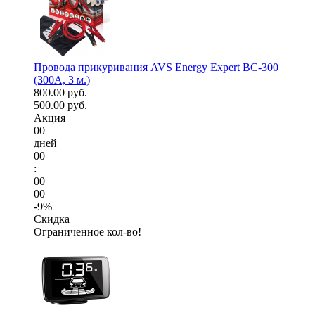
Провода прикуривания AVS Energy Expert BC-300
(300А, 3 м.)
800.00 руб.
500.00 руб.
Акция
00
дней
00
:
00
00
-9%
Скидка
Ограниченное кол-во!