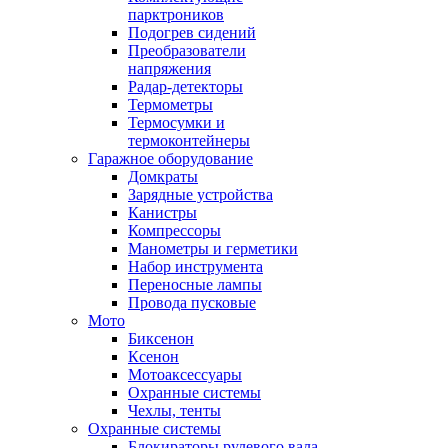
парктроников
Подогрев сидений
Преобразователи
напряжения
Радар-детекторы
Термометры
Термосумки и
термоконтейнеры
Гаражное оборудование
Домкраты
Зарядные устройства
Канистры
Компрессоры
Манометры и герметики
Набор инструмента
Переносные лампы
Провода пусковые
Мото
Биксенон
Ксенон
Мотоаксессуары
Охранные системы
Чехлы, тенты
Охранные системы
Блокираторы рулевого вала