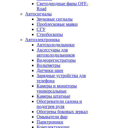
Светодиодные фары OFF-
Road
Автосигналы
Звуковые сигналы
Проблесковые маяки
СГУ
Стробоскопы
Автоэлектроника
Автохолодильники
Аксессуары для
автохолодильников
Видеорегистраторы
Вольтметры
Датчики шин
Зарядные устройства для
телефона
Камеры и мониторы
универсальные
Камеры штатные
Обогреватели салона и
подогрев руля
Обогревы боковых зеркал
Омыватели фар
Парктроники
Комплектующие