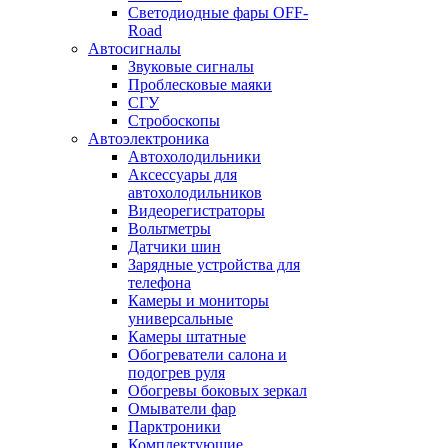
Светодиодные фары OFF-
Road
Автосигналы
Звуковые сигналы
Проблесковые маяки
СГУ
Стробоскопы
Автоэлектроника
Автохолодильники
Аксессуары для
автохолодильников
Видеорегистраторы
Вольтметры
Датчики шин
Зарядные устройства для
телефона
Камеры и мониторы
универсальные
Камеры штатные
Обогреватели салона и
подогрев руля
Обогревы боковых зеркал
Омыватели фар
Парктроники
Комплектующие