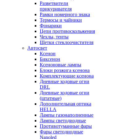
Разветвители
прикуривателя
Рамки номерного знака
Термосы и чайники
Фонарики
Цепи противоскольжения
Чехлы, тенты
Щетки стеклоочистителя
Автосвет
Ксенон
Биксенон
Ксеноновые лампы
Блоки розжига ксенона
Комплектующие ксенона
Дневные ходовые огни
DRL
Дневные ходовые огни
(штатные)
Дополнительная оптика
HELLA
Лампы газонаполненные
Лампы светодиодные
Противотуманные фары
Фары светодиодные
Nanoled