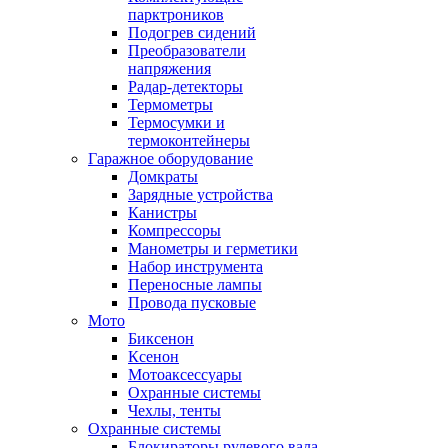
парктроников
Подогрев сидений
Преобразователи
напряжения
Радар-детекторы
Термометры
Термосумки и
термоконтейнеры
Гаражное оборудование
Домкраты
Зарядные устройства
Канистры
Компрессоры
Манометры и герметики
Набор инструмента
Переносные лампы
Провода пусковые
Мото
Биксенон
Ксенон
Мотоаксессуары
Охранные системы
Чехлы, тенты
Охранные системы
Блокираторы рулевого вала