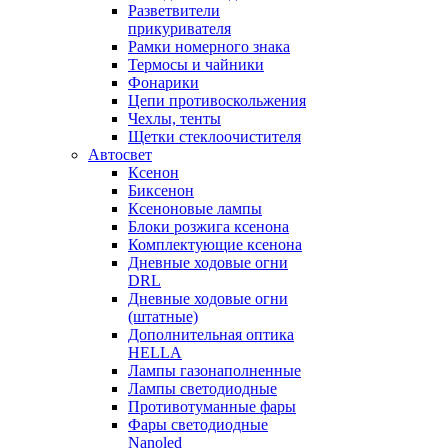
Разветвители
прикуривателя
Рамки номерного знака
Термосы и чайники
Фонарики
Цепи противоскольжения
Чехлы, тенты
Щетки стеклоочистителя
Автосвет
Ксенон
Биксенон
Ксеноновые лампы
Блоки розжига ксенона
Комплектующие ксенона
Дневные ходовые огни
DRL
Дневные ходовые огни
(штатные)
Дополнительная оптика
HELLA
Лампы газонаполненные
Лампы светодиодные
Противотуманные фары
Фары светодиодные
Nanoled