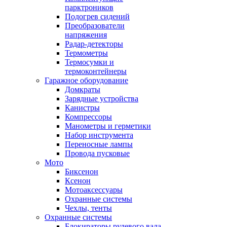
парктроников
Подогрев сидений
Преобразователи
напряжения
Радар-детекторы
Термометры
Термосумки и
термоконтейнеры
Гаражное оборудование
Домкраты
Зарядные устройства
Канистры
Компрессоры
Манометры и герметики
Набор инструмента
Переносные лампы
Провода пусковые
Мото
Биксенон
Ксенон
Мотоаксессуары
Охранные системы
Чехлы, тенты
Охранные системы
Блокираторы рулевого вала