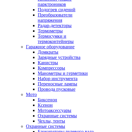
парктроников
Подогрев сидений
Преобразователи
напряжения
Радар-детекторы
Термометры
Термосумки и
термоконтейнеры
Гаражное оборудование
Домкраты
Зарядные устройства
Канистры
Компрессоры
Манометры и герметики
Набор инструмента
Переносные лампы
Провода пусковые
Мото
Биксенон
Ксенон
Мотоаксессуары
Охранные системы
Чехлы, тенты
Охранные системы
Блокираторы рулевого вала