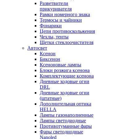
Разветвители
прикуривателя
Рамки номерного знака
Термосы и чайники
Фонарики
Цепи противоскольжения
Чехлы, тенты
Щетки стеклоочистителя
Автосвет
Ксенон
Биксенон
Ксеноновые лампы
Блоки розжига ксенона
Комплектующие ксенона
Дневные ходовые огни
DRL
Дневные ходовые огни
(штатные)
Дополнительная оптика
HELLA
Лампы газонаполненные
Лампы светодиодные
Противотуманные фары
Фары светодиодные
Nanoled