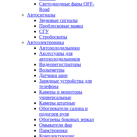
Светодиодные фары OFF-
Road
Автосигналы
Звуковые сигналы
Проблесковые маяки
СГУ
Стробоскопы
Автоэлектроника
Автохолодильники
Аксессуары для
автохолодильников
Видеорегистраторы
Вольтметры
Датчики шин
Зарядные устройства для
телефона
Камеры и мониторы
универсальные
Камеры штатные
Обогреватели салона и
подогрев руля
Обогревы боковых зеркал
Омыватели фар
Парктроники
Комплектующие