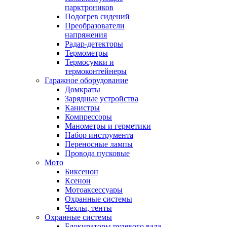
парктроников
Подогрев сидений
Преобразователи
напряжения
Радар-детекторы
Термометры
Термосумки и
термоконтейнеры
Гаражное оборудование
Домкраты
Зарядные устройства
Канистры
Компрессоры
Манометры и герметики
Набор инструмента
Переносные лампы
Провода пусковые
Мото
Биксенон
Ксенон
Мотоаксессуары
Охранные системы
Чехлы, тенты
Охранные системы
Блокираторы рулевого вала