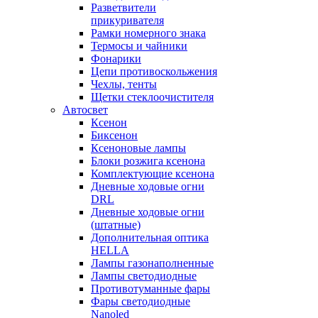
Разветвители
прикуривателя
Рамки номерного знака
Термосы и чайники
Фонарики
Цепи противоскольжения
Чехлы, тенты
Щетки стеклоочистителя
Автосвет
Ксенон
Биксенон
Ксеноновые лампы
Блоки розжига ксенона
Комплектующие ксенона
Дневные ходовые огни
DRL
Дневные ходовые огни
(штатные)
Дополнительная оптика
HELLA
Лампы газонаполненные
Лампы светодиодные
Противотуманные фары
Фары светодиодные
Nanoled