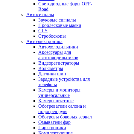
Светодиодные фары OFF-
Road
Автосигналы
Звуковые сигналы
Проблесковые маяки
СГУ
Стробоскопы
Автоэлектроника
Автохолодильники
Аксессуары для
автохолодильников
Видеорегистраторы
Вольтметры
Датчики шин
Зарядные устройства для
телефона
Камеры и мониторы
универсальные
Камеры штатные
Обогреватели салона и
подогрев руля
Обогревы боковых зеркал
Омыватели фар
Парктроники
Комплектующие