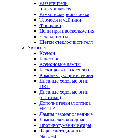
Разветвители
прикуривателя
Рамки номерного знака
Термосы и чайники
Фонарики
Цепи противоскольжения
Чехлы, тенты
Щетки стеклоочистителя
Автосвет
Ксенон
Биксенон
Ксеноновые лампы
Блоки розжига ксенона
Комплектующие ксенона
Дневные ходовые огни
DRL
Дневные ходовые огни
(штатные)
Дополнительная оптика
HELLA
Лампы газонаполненные
Лампы светодиодные
Противотуманные фары
Фары светодиодные
Nanoled