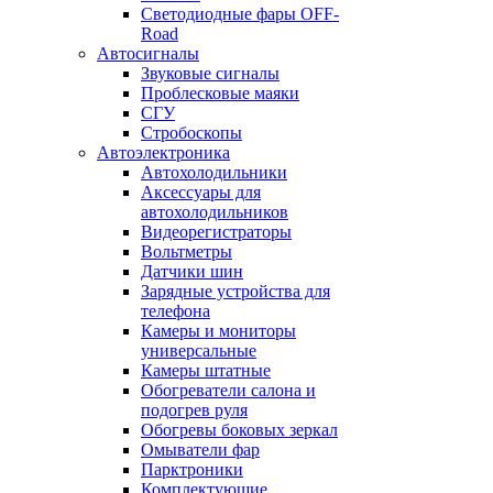
Светодиодные фары OFF-
Road
Автосигналы
Звуковые сигналы
Проблесковые маяки
СГУ
Стробоскопы
Автоэлектроника
Автохолодильники
Аксессуары для
автохолодильников
Видеорегистраторы
Вольтметры
Датчики шин
Зарядные устройства для
телефона
Камеры и мониторы
универсальные
Камеры штатные
Обогреватели салона и
подогрев руля
Обогревы боковых зеркал
Омыватели фар
Парктроники
Комплектующие