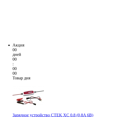
Акция
00
дней
00
:
00
00
Товар дня
Зарядное устройство CTEK XC 0.8 (0,8A 6В)