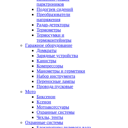
парктроников
Подогрев сидений
Преобразователи
напряжения
Радар-детекторы
Термометры
Термосумки и
термоконтейнеры
Гаражное оборудование
Домкраты
Зарядные устройства
Канистры
Компрессоры
Манометры и герметики
Набор инструмента
Переносные лампы
Провода пусковые
Мото
Биксенон
Ксенон
Мотоаксессуары
Охранные системы
Чехлы, тенты
Охранные системы
Блокираторы рулевого вала