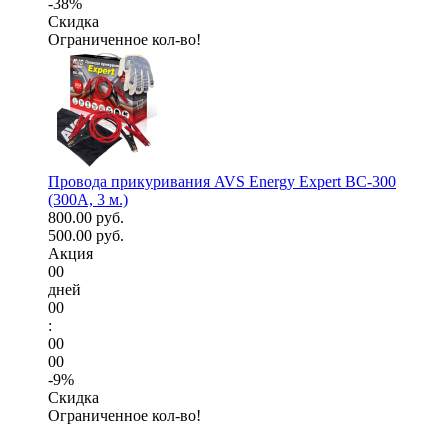
-38%
Скидка
Ограниченное кол-во!
Провода прикуривания AVS Energy Expert BC-300
(300А, 3 м.)
800.00 руб.
500.00 руб.
Акция
00
дней
00
:
00
00
-9%
Скидка
Ограниченное кол-во!