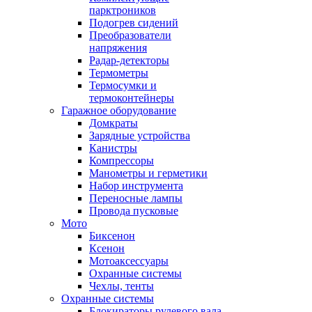
парктроников
Подогрев сидений
Преобразователи
напряжения
Радар-детекторы
Термометры
Термосумки и
термоконтейнеры
Гаражное оборудование
Домкраты
Зарядные устройства
Канистры
Компрессоры
Манометры и герметики
Набор инструмента
Переносные лампы
Провода пусковые
Мото
Биксенон
Ксенон
Мотоаксессуары
Охранные системы
Чехлы, тенты
Охранные системы
Блокираторы рулевого вала