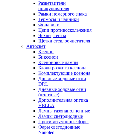
Разветвители
прикуривателя
Рамки номерного знака
Термосы и чайники
Фонарики
Цепи противоскольжения
Чехлы, тенты
Щетки стеклоочистителя
Автосвет
Ксенон
Биксенон
Ксеноновые лампы
Блоки розжига ксенона
Комплектующие ксенона
Дневные ходовые огни
DRL
Дневные ходовые огни
(штатные)
Дополнительная оптика
HELLA
Лампы газонаполненные
Лампы светодиодные
Противотуманные фары
Фары светодиодные
Nanoled