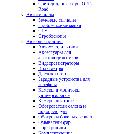
Светодиодные фары OFF-
Road
Автосигналы
Звуковые сигналы
Проблесковые маяки
СГУ
Стробоскопы
Автоэлектроника
Автохолодильники
Аксессуары для
автохолодильников
Видеорегистраторы
Вольтметры
Датчики шин
Зарядные устройства для
телефона
Камеры и мониторы
универсальные
Камеры штатные
Обогреватели салона и
подогрев руля
Обогревы боковых зеркал
Омыватели фар
Парктроники
Комплектующие