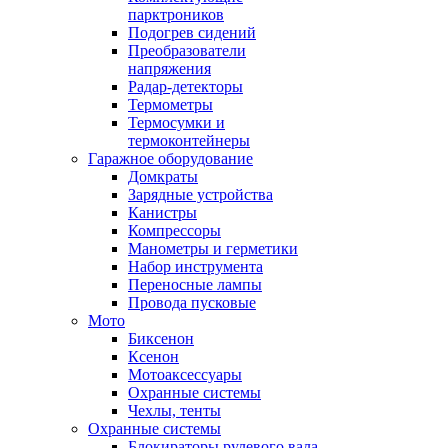
парктроников
Подогрев сидений
Преобразователи
напряжения
Радар-детекторы
Термометры
Термосумки и
термоконтейнеры
Гаражное оборудование
Домкраты
Зарядные устройства
Канистры
Компрессоры
Манометры и герметики
Набор инструмента
Переносные лампы
Провода пусковые
Мото
Биксенон
Ксенон
Мотоаксессуары
Охранные системы
Чехлы, тенты
Охранные системы
Блокираторы рулевого вала