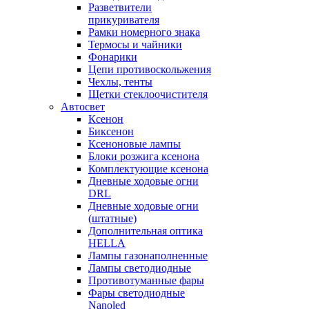
Разветвители
прикуривателя
Рамки номерного знака
Термосы и чайники
Фонарики
Цепи противоскольжения
Чехлы, тенты
Щетки стеклоочистителя
Автосвет
Ксенон
Биксенон
Ксеноновые лампы
Блоки розжига ксенона
Комплектующие ксенона
Дневные ходовые огни
DRL
Дневные ходовые огни
(штатные)
Дополнительная оптика
HELLA
Лампы газонаполненные
Лампы светодиодные
Противотуманные фары
Фары светодиодные
Nanoled