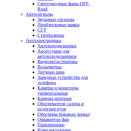
Светодиодные фары OFF-
Road
Автосигналы
Звуковые сигналы
Проблесковые маяки
СГУ
Стробоскопы
Автоэлектроника
Автохолодильники
Аксессуары для
автохолодильников
Видеорегистраторы
Вольтметры
Датчики шин
Зарядные устройства для
телефона
Камеры и мониторы
универсальные
Камеры штатные
Обогреватели салона и
подогрев руля
Обогревы боковых зеркал
Омыватели фар
Парктроники
Комплектующие