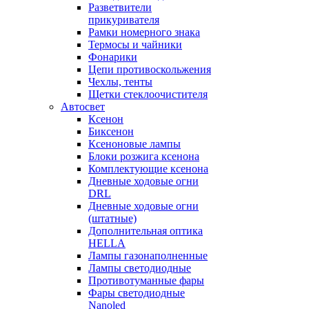
Разветвители
прикуривателя
Рамки номерного знака
Термосы и чайники
Фонарики
Цепи противоскольжения
Чехлы, тенты
Щетки стеклоочистителя
Автосвет
Ксенон
Биксенон
Ксеноновые лампы
Блоки розжига ксенона
Комплектующие ксенона
Дневные ходовые огни
DRL
Дневные ходовые огни
(штатные)
Дополнительная оптика
HELLA
Лампы газонаполненные
Лампы светодиодные
Противотуманные фары
Фары светодиодные
Nanoled