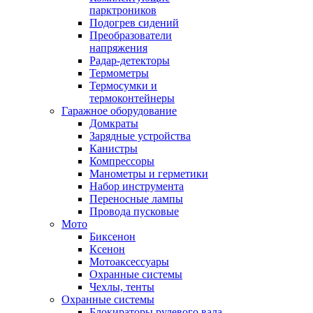
парктроников
Подогрев сидений
Преобразователи
напряжения
Радар-детекторы
Термометры
Термосумки и
термоконтейнеры
Гаражное оборудование
Домкраты
Зарядные устройства
Канистры
Компрессоры
Манометры и герметики
Набор инструмента
Переносные лампы
Провода пусковые
Мото
Биксенон
Ксенон
Мотоаксессуары
Охранные системы
Чехлы, тенты
Охранные системы
Блокираторы рулевого вала