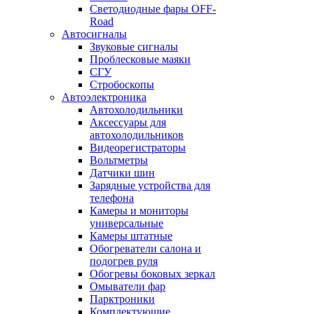
Светодиодные фары OFF-
Road
Автосигналы
Звуковые сигналы
Проблесковые маяки
СГУ
Стробоскопы
Автоэлектроника
Автохолодильники
Аксессуары для
автохолодильников
Видеорегистраторы
Вольтметры
Датчики шин
Зарядные устройства для
телефона
Камеры и мониторы
универсальные
Камеры штатные
Обогреватели салона и
подогрев руля
Обогревы боковых зеркал
Омыватели фар
Парктроники
Комплектующие