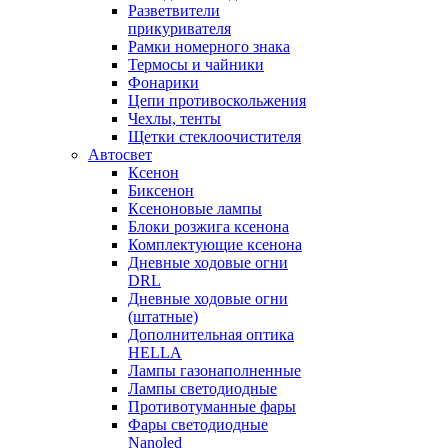
Разветвители
прикуривателя
Рамки номерного знака
Термосы и чайники
Фонарики
Цепи противоскольжения
Чехлы, тенты
Щетки стеклоочистителя
Автосвет
Ксенон
Биксенон
Ксеноновые лампы
Блоки розжига ксенона
Комплектующие ксенона
Дневные ходовые огни
DRL
Дневные ходовые огни
(штатные)
Дополнительная оптика
HELLA
Лампы газонаполненные
Лампы светодиодные
Противотуманные фары
Фары светодиодные
Nanoled