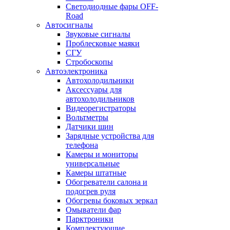
Светодиодные фары OFF-
Road
Автосигналы
Звуковые сигналы
Проблесковые маяки
СГУ
Стробоскопы
Автоэлектроника
Автохолодильники
Аксессуары для
автохолодильников
Видеорегистраторы
Вольтметры
Датчики шин
Зарядные устройства для
телефона
Камеры и мониторы
универсальные
Камеры штатные
Обогреватели салона и
подогрев руля
Обогревы боковых зеркал
Омыватели фар
Парктроники
Комплектующие