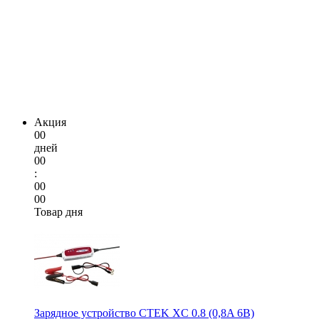
Акция
00
дней
00
:
00
00
Товар дня
Зарядное устройство CTEK XC 0.8 (0,8A 6В)