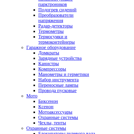
парктроников
Подогрев сидений
Преобразователи
напряжения
Радар-детекторы
Термометры
Термосумки и
термоконтейнеры
Гаражное оборудование
Домкраты
Зарядные устройства
Канистры
Компрессоры
Манометры и герметики
Набор инструмента
Переносные лампы
Провода пусковые
Мото
Биксенон
Ксенон
Мотоаксессуары
Охранные системы
Чехлы, тенты
Охранные системы
Блокираторы рулевого вала